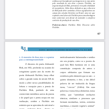
estátua a ser louvada por sua imagem em si, mas antes 
pelo  resultado  de  sua  obra:  a  poesia.  Púchkin,
na 
argumentação de Blok, permanece vivo pela vitalidade 
de 
sua palavra. Além disso, defende
-
se que o discurso 
de Blok pode abrir caminhos críticos significativos no 
campo  dos  estudos  literários  no  Brasil,  uma  vez  que 
expande uma leitura de Púchkin para uma abordagem 
mais  universal,  sem  deixar  de  assinalar  o  comple
xo 
contexto de produção de sua obra. 
Palavras
-
chave
:   Púchkin;   Blok;   Discurso   sobre 
Púchkin
.
67
S L O V O  
–
R E V I S T A   D E   E S T U D O S   E M   E S L A V Í S T I C A ,   V . 6 ,   N . 9 ,   2 0 2 5
1. 
O encontro de duas eras e o apontar 
meticulosamente  balanceadas  e  unidas 
para a contemporaneidade 
em  seu  projeto,  como  se  a  poesia  da 
O  discurso  do  poeta  Aleksandr 
qual   fala   Blok  fundasse  em  si  uma 
Blok, em 1921, proferido na ocasião do 
constelação    composta    de    astros    e 
octagésimo  quarto  ano  da  morte  do 
corpos    orbitantes    que    firmam    sua 
poeta  Aleksandr  Púchkin,  lança  olhar 
existência pelo elemento que os une 
–
o 
sobre
o grande nome do século XIX de 
quinto  elemento,  o  éter,  a  tão  difícil 
modo  a  abrir  novas  possibilidades  de 
pala
vra   de   ser   traduzida   da   língua 
leitura   e  recepção  para   a  poesia   de 
russa,  “
”  (
).   Em   suas 
стихия
Stikhia
Púchkin.    Blok,    partindo    de    uma 
palavras, é nessa força elementar, nessa 
cosmovisão metafísica acerca da poesia 
,  que  “caminham  oscilações 
stikhia
e 
d
o  papel  que  o  poeta  ocupa  em  sua 
rítmicas,   similares   a   processos   que 
realização,    confere    a    Púchkin    um 
formam  montanhas,  ventos,  correntes 
estatuto que se aproxima do universal e 
marítimas, o mundo vegetal e animal” 
quase 
–
podemos  dizer 
–
divino,  ou 