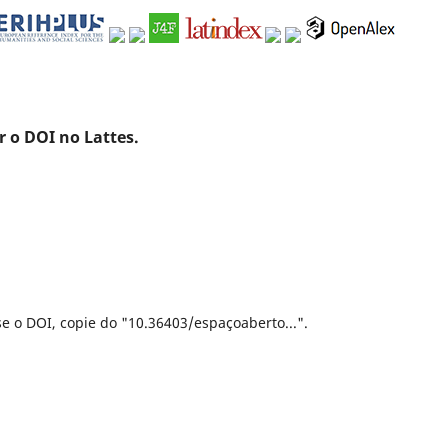
r o DOI no Lattes.
se o DOI, copie do "10.36403/espaçoaberto...".