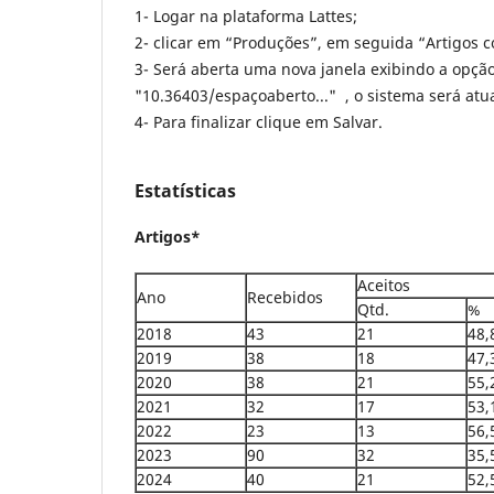
1- Logar na plataforma Lattes;
2- clicar em “Produções”, em seguida “Artigos 
3- Será aberta uma
nova
janela exibindo a opção
"10.36403/espaçoaberto..." , o sistema será atu
4- Para finalizar clique em Salvar.
Estatísticas
Artigos*
Aceitos
Ano
Recebidos
Qtd.
%
2018
43
21
48,
2019
38
18
47,
2020
38
21
55,
2021
32
17
53,
2022
23
13
56,
2023
90
32
35,
2024
40
21
52,