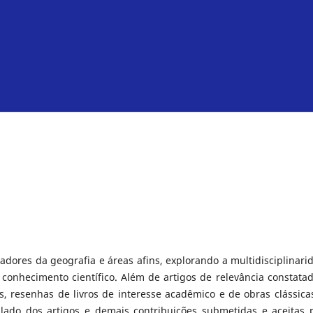
sadores da geografia e áreas afins, explorando a multidisciplinari
conhecimento científico. Além de artigos de relevância constatad
cas, resenhas de livros de interesse acadêmico e de obras clássica
o lado dos artigos e demais contribuições submetidas e aceitas 