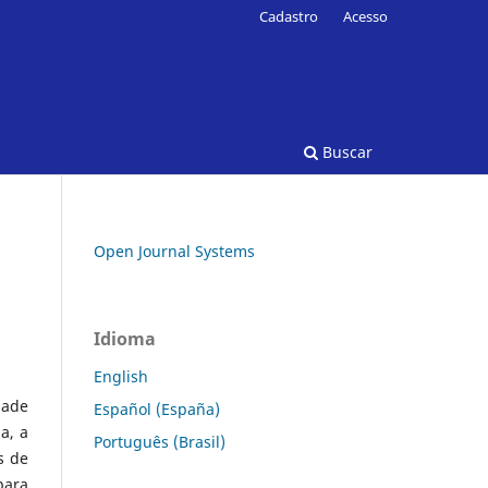
Cadastro
Acesso
Buscar
Open Journal Systems
Idioma
English
dade
Español (España)
a, a
Português (Brasil)
s de
para