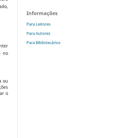
ado,
Informações
Para Leitores
Para Autores
Para Bibliotecários
nter
o no
a ou
ções
ar o