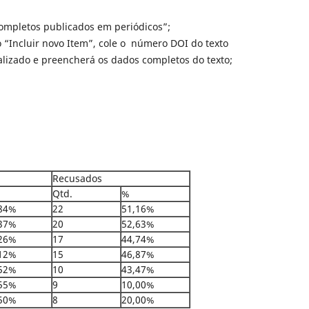
completos publicados em periódicos”;
 “Incluir novo Item”, cole o número DOI do texto
alizado e preencherá os dados completos do texto;
Recusados
Qtd.
%
84%
22
51,16%
37%
20
52,63%
26%
17
44,74%
12%
15
46,87%
52%
10
43,47%
55%
9
10,00%
50%
8
20,00%