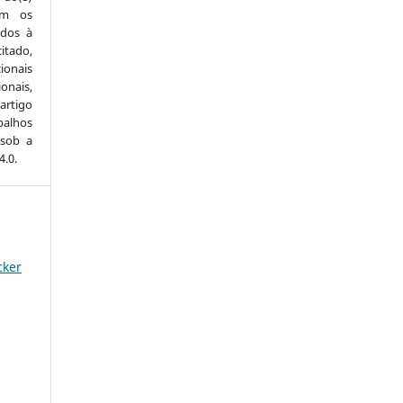
com os
idos à
itado,
ionais
onais,
artigo
balhos
 sob a
.0.
cker