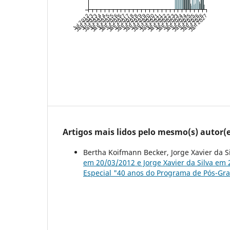
Jul 2012
Jan 2013
Jul 2013
Jan 2014
Jul 2014
Jan 2015
Jul 2015
Jan 2016
Jul 2016
Jan 2017
Jul 2017
Jan 2018
Jul 2018
Jan 2019
Jul 2019
Jan 2020
Jul 2020
Jan 2021
Jul 2021
Jan 2022
Jul 2022
Jan 2023
Jul 2023
Jan 2024
Jul 2024
Jan 2025
Jul 2025
Jan 2026
Jul 2026
Jan 2027
Artigos mais lidos pelo mesmo(s) autor(e
Bertha Koifmann Becker, Jorge Xavier da S
em 20/03/2012 e Jorge Xavier da Silva em
Especial "40 anos do Programa de Pós-Gra