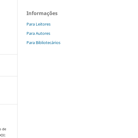
Informações
Para Leitores
Para Autores
Para Bibliotecários
io de
DOI: