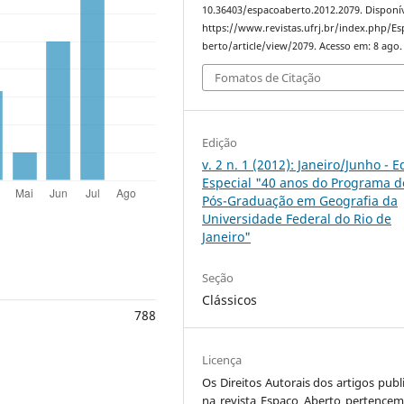
10.36403/espacoaberto.2012.2079. Disponí
https://www.revistas.ufrj.br/index.php/E
berto/article/view/2079. Acesso em: 8 ago.
Fomatos de Citação
Edição
v. 2 n. 1 (2012): Janeiro/Junho - E
Especial "40 anos do Programa d
Pós-Graduação em Geografia da
Universidade Federal do Rio de
Janeiro"
Seção
Clássicos
788
Licença
Os Direitos Autorais dos artigos publ
na revista Espaço Aberto pertencem