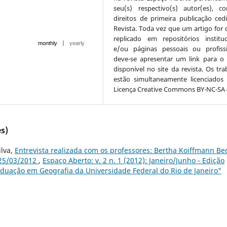
seu(s) respectivo(s) autor(es), 
direitos de primeira publicação ced
Revista. Toda vez que um artigo for c
replicado em repositórios instituc
|
monthly
yearly
e/ou páginas pessoais ou profissi
deve-se apresentar um link para o 
disponível no site da revista. Os tra
estão simultaneamente licenciados
Licença Creative Commons BY-NC-SA 4
s)
ilva,
Entrevista realizada com os professores: Bertha Koiffmann Be
 25/03/2012
,
Espaço Aberto: v. 2 n. 1 (2012): Janeiro/Junho - Edição
duação em Geografia da Universidade Federal do Rio de Janeiro"