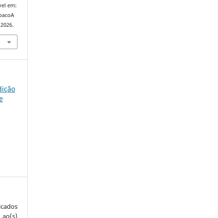
vel em:
spacoA
 2026.
dição
e
icados
 ao(s)