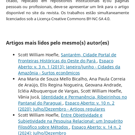
citado, replicado em repositórios institucionais e/ou páginas
pessoais ou profissionais, deve-se apresentar um link para o artigo
disponível no site da revista. Os trabalhos estão simultaneamente
licenciados sob a Licença Creative Commons BY-NC-SA 4.0.
Artigos mais lidos pelo mesmo(s) autor(es)
Scott William Hoefle,
Santarém, Cidade Portal de
Fronteiras Históricas do Oeste do Pará
,
Espaço
Aberto: v. 3 n. 1 (2013): Janeiro/Junho - Cidades da
Amazônia - Surtos econômicos
Ana Maria de Souza Mello Bicalho, Ana Paula Correia
de Araújo, Elis Regina Nogueira, Geovana Andrade,
Icléia Albuquerque de Vargas, Scott William Hoefle,
Vânia Jucá,
Identidade e Permanência, Ribeirinhos no
Pantanal do Paraguai
,
Espaço Aberto: v. 10 n. 2
(2020): Julho/Dezembro - Artigos regulares
Scott William Hoefle,
Entre Objetividade e
Subjetividade na Pesquisa Relacional: um Inquérito
Filosófico sobre Métodos
,
Espaço Aberto: v. 14 n. 2
(2024): Julho/Dezembro