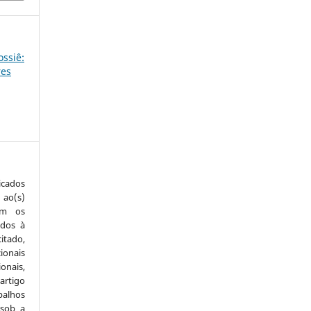
ossiê:
res
icados
 ao(s)
com os
idos à
itado,
ionais
onais,
artigo
balhos
 sob a