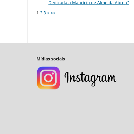
Dedicada a Maurício de Almeida Abreu"
1
2
3
>
>>
Mídias sociais