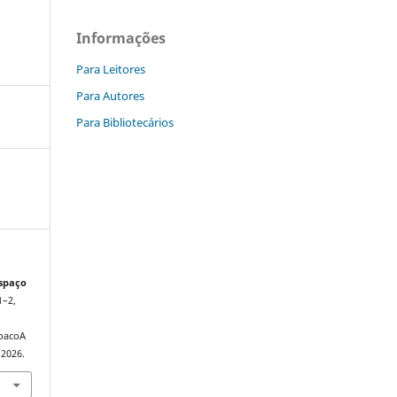
Informações
Para Leitores
Para Autores
Para Bibliotecários
spaço
1–2,
spacoA
 2026.