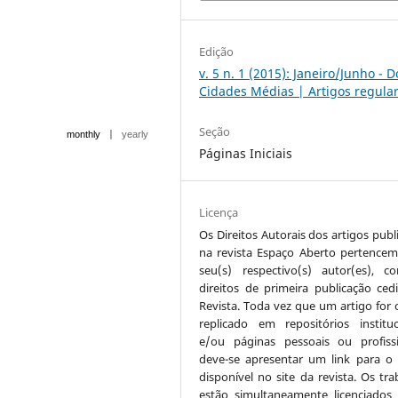
Edição
v. 5 n. 1 (2015): Janeiro/Junho - D
Cidades Médias | Artigos regula
Seção
|
monthly
yearly
Páginas Iniciais
Licença
Os Direitos Autorais dos artigos publ
na revista Espaço Aberto pertencem
seu(s) respectivo(s) autor(es), 
direitos de primeira publicação ced
Revista. Toda vez que um artigo for c
replicado em repositórios instituc
e/ou páginas pessoais ou profissi
deve-se apresentar um link para o 
disponível no site da revista. Os tra
estão simultaneamente licenciados