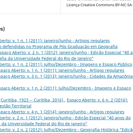
Licença Creative Commons BY-NC-SA 4
s)
erto: v. 1 n. 1 (2011): Janeiro/Junho - Artigos regulares
o defendidas no Programa de Pós-Graduação em Geografia
spaço Aberto: v. 2 n. 1 (2012): Janeiro/Junho - Edição Especial "40 
ia da Universidade Federal do Rio de Janeiro"
erto: v. 1 n. 2 (2011): Julho/Dezembro - Imagens e Espaço Público
spaço Aberto: v. 1 n. 1 (2011): Janeiro/Junho - Artigos regulares
spaço Aberto: v. 3 n. 1 (2013): Janeiro/Junho - Cidades da Amazônia
spaço Aberto: v. 1 n. 2 (2011): Julho/Dezembro - Imagens e Espaço
(Curitiba, 1923 -- Curitiba, 2016)
,
Espaço Aberto: v. 6 n. 2 (2016):
stão Territorial
spaço Aberto: v. 4 n. 1 (2014): Janeiro/Junho - Artigos regulares
erto: v. 2 n. 1 (2012): Janeiro/Junho - Edição Especial "40 anos do
da Universidade Federal do Rio de Janeiro"
erto: v. 2 n. 2 (2012): Julho/Dezembro - Geografia Histórica "Ediçã