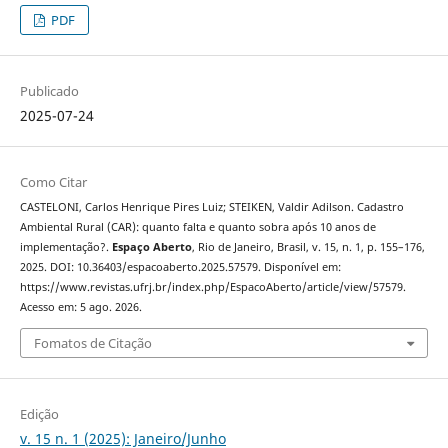
PDF
Publicado
2025-07-24
Como Citar
CASTELONI, Carlos Henrique Pires Luiz; STEIKEN, Valdir Adilson. Cadastro
Ambiental Rural (CAR): quanto falta e quanto sobra após 10 anos de
implementação?.
Espaço Aberto
, Rio de Janeiro, Brasil, v. 15, n. 1, p. 155–176,
2025. DOI: 10.36403/espacoaberto.2025.57579. Disponível em:
https://www.revistas.ufrj.br/index.php/EspacoAberto/article/view/57579.
Acesso em: 5 ago. 2026.
Fomatos de Citação
Edição
v. 15 n. 1 (2025): Janeiro/Junho