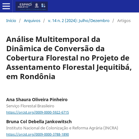
Início
/
Arquivos
/
v. 14 n. 2 (2024): Julho/Dezembro
/
Artigos
Análise Multitemporal da
Dinâmica de Conversão da
Cobertura Florestal no Projeto de
Assentamento Florestal Jequitibá,
em Rondônia
Ana Shaura Oliveira Pinheiro
Serviço Florestal Brasileiro
https://orcid.org/0009-0000-5922-6715
Bruna Col Debella Jankowitsch
Instituto Nacional de Colonização e Reforma Agrária (INCRA)
https://orcid.org/0009-0000-3788-1890