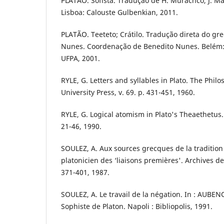
PLATÃO. Sofista. Tradução de H. Murachco, J. Mai
Lisboa: Calouste Gulbenkian, 2011.
PLATÃO. Teeteto; Crátilo. Tradução direta do gr
Nunes. Coordenação de Benedito Nunes. Belém: 
UFPA, 2001.
RYLE, G. Letters and syllables in Plato. The Phil
University Press, v. 69. p. 431-451, 1960.
RYLE, G. Logical atomism in Plato's Theaethetus. P
21-46, 1990.
SOULEZ, A. Aux sources grecques de la traditio
platonicien des ‘liaisons premières'. Archives de 
371-401, 1987.
SOULEZ, A. Le travail de la négation. In : AUBEN
Sophiste de Platon. Napoli : Bibliopolis, 1991.