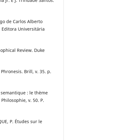
a Jr. E J. Trindade Santos.
ego de Carlos Alberto
Editora Universitária
osophical Review. Duke
hronesis. Brill, v. 35. p.
n semantique : le thème
Philosophie, v. 50. P.
QUE, P. Études sur le