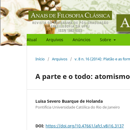
Atual
Arquivos
Anúncios
Sobre
Início
/
Arquivos
/
v. 8 n. 16 (2014): Platão e as fo
A parte e o todo: atomismo
Luisa Severo Buarque de Holanda
Pontifícia Universidade Católica do Rio de Janeiro
DOI:
https://doi.org/10.47661/afcl.v8i16.3137