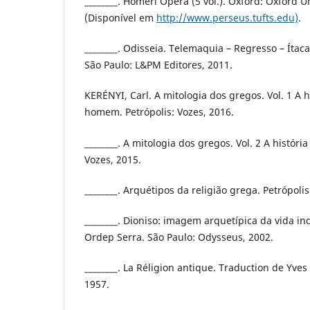
________. Homeri Opera (5 vol.). Oxford: Oxford U
(Disponível em
http://www.perseus.tufts.edu)
.
________. Odisseia. Telemaquia – Regresso – Ítac
São Paulo: L&PM Editores, 2011.
KERÉNYI, Carl. A mitologia dos gregos. Vol. 1 A 
homem. Petrópolis: Vozes, 2016.
________. A mitologia dos gregos. Vol. 2 A história
Vozes, 2015.
________. Arquétipos da religião grega. Petrópolis
________. Dioniso: imagem arquetípica da vida ind
Ordep Serra. São Paulo: Odysseus, 2002.
________. La Réligion antique. Traduction de Yves
1957.