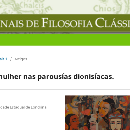
ais 1
/
Artigos
mulher nas parousías dionisíacas.
sidade Estadual de Londrina