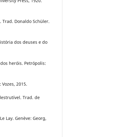
niversity Press, 1920.
a. Trad. Donaldo Schüler.
história dos deuses e do
 dos heróis. Petrópolis:
: Vozes, 2015.
estrutível. Trad. de
 Le Lay. Genève: Georg,