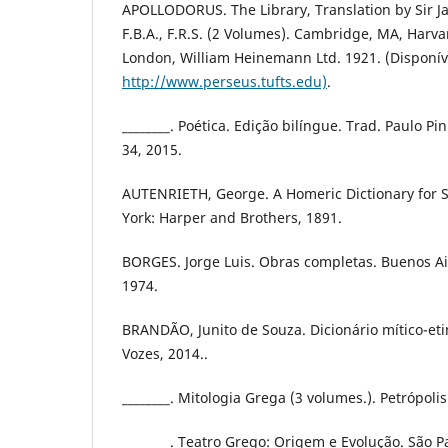
APOLLODORUS. The Library, Translation by Sir J
F.B.A., F.R.S. (2 Volumes). Cambridge, MA, Harva
London, William Heinemann Ltd. 1921. (Disponí
http://www.perseus.tufts.edu)
.
________. Poética. Edição bilíngue. Trad. Paulo Pi
34, 2015.
AUTENRIETH, George. A Homeric Dictionary for 
York: Harper and Brothers, 1891.
BORGES. Jorge Luis. Obras completas. Buenos Ai
1974.
BRANDÃO, Junito de Souza. Dicionário mítico-eti
Vozes, 2014..
________. Mitologia Grega (3 volumes.). Petrópolis
________. Teatro Grego: Origem e Evolução. São P