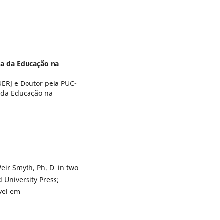
ia da Educação na
ERJ e Doutor pela PUC-
a da Educação na
ir Smyth, Ph. D. in two
University Press;
vel em