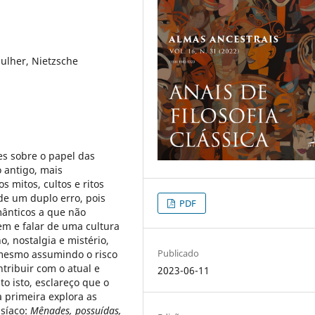
mulher, Nietzsche
es sobre o papel das
 antigo, mais
 mitos, cultos e ritos
 de um duplo erro, pois
PDF
mânticos a que não
em e falar de uma cultura
, nostalgia e mistério,
Publicado
 mesmo assumindo o risco
ntribuir com o atual e
2023-06-11
o isto, esclareço que o
a primeira explora as
isíaco:
Mênades, possuídas,