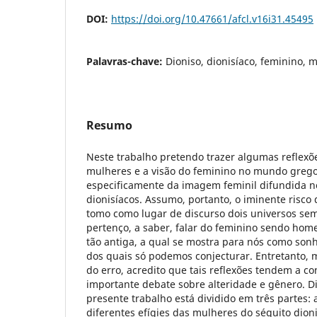
DOI:
https://doi.org/10.47661/afcl.v16i31.45495
Palavras-chave:
Dioniso, dionisíaco, feminino, 
Resumo
Neste trabalho pretendo trazer algumas reflexõ
mulheres e a visão do feminino no mundo grego
especificamente da imagem feminil difundida nos
dionisíacos. Assumo, portanto, o iminente risco
tomo como lugar de discurso dois universos se
pertenço, a saber, falar do feminino sendo hom
tão antiga, a qual se mostra para nós como sonho
dos quais só podemos conjecturar. Entretanto,
do erro, acredito que tais reflexões tendem a co
importante debate sobre alteridade e gênero. Dit
presente trabalho está dividido em três partes: 
diferentes efígies das mulheres do séquito dion