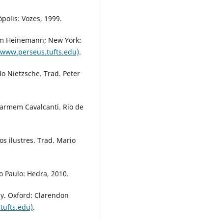
polis: Vozes, 1999.
am Heinemann; New York:
/www.perseus.tufts.edu)
.
o Nietzsche. Trad. Peter
Carmem Cavalcanti. Rio de
os ilustres. Trad. Mario
.
o Paulo: Hedra, 2010.
ray. Oxford: Clarendon
tufts.edu)
.