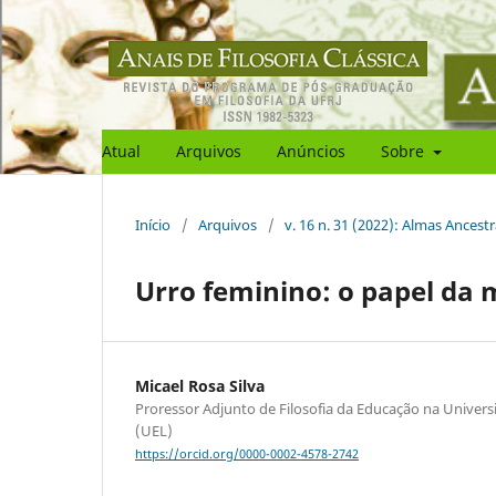
Atual
Arquivos
Anúncios
Sobre
Início
/
Arquivos
/
v. 16 n. 31 (2022): Almas Ancestr
Urro feminino: o papel da 
Micael Rosa Silva
Proressor Adjunto de Filosofia da Educação na Univer
(UEL)
https://orcid.org/0000-0002-4578-2742