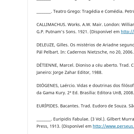
________. Teatro Grego: Tragédia e Comédia. Petró
CALLIMACHUS. Works. A.W. Mair. London: Willi
G.P. Putnam's Sons. 1921. (Disponível em
http:/
DELEUZE, Gilles. Os mistérios de Ariadne segund
Pál Pelbart. In: Cadernos Nietzsche, no 20, 2006.
DÉTIENNE, Marcel. Dioniso a céu aberto. Trad. 
Janeiro: Jorge Zahar Editor, 1988.
DIÓGENES, Laércio. Vidas e doutrinas dos filósof
da Gama Kury. 2ª Ed. Brasília: Editora UnB, 2008
EURÍPIDES. Bacantes. Trad. Eudoro de Souza. Sã
________. Euripidis Fabulae. (3 Vol.). Gilbert Mur
Press, 1913. (Disponível em
http://www.perseus.