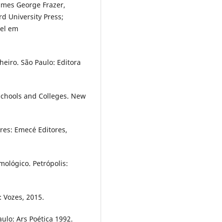
ames George Frazer,
rd University Press;
vel em
nheiro. São Paulo: Editora
Schools and Colleges. New
res: Emecé Editores,
mológico. Petrópolis:
: Vozes, 2015.
aulo: Ars Poética 1992.