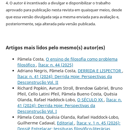
4. O autor é incentivado a divulgar e disponibilizar o trabalho
aprovado para publicação nesta revista em quaisquer meios, desde
que essa versão divulgada seja a mesma enviada para avaliação e,
posteriormente, seja alterada pela versão publicada.
Artigos mais lidos pelo mesmo(s) autor(es)
Pâmela Costa,
O ensino de filosofia como problema
filosófico
,
Ítaca: n. 44 (2025)
Adriano Negris, Pâmela Costa,
DERRIDA E LISPECTOR
,
Ítaca: n. 41 (2024): Derrida Hoje: Perspectivas da
Desconstrução Vol. II
Richard Popkin, Avrum Stroll, Brendow Gabriel, Bruno
Pfeil, Cello Latini Pfeil, Pâmela Bueno Costa, Quésia
Olanda, Rafael Haddock-Lobo,
O SÉCULO XX
,
Ítaca: n.
41 (2024): Derrida Hoje: Perspectivas da
Desconstrução Vol. I
Pâmela Costa, Quésia Olanda, Rafael Haddock-Lobo,
Guilherme Cadaval,
Editorial
,
Ítaca: v. 1 n. 45 (2026):
Dossiê Entrelaçar: tessituras filosófico-literárias