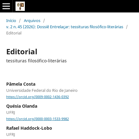
Início
/
Arquivos
/
v. 2 n. 45 (2026): Dossiê Entrelaçar: tessituras filosófico-literárias
/
Editorial
Editorial
tessituras filosófico-literárias
Pâmela Costa
Universidade Federal do Rio de Janeiro
https://orcid.org/0009-0002-1436-0392
Quésia Olanda
UFRJ
https://orcid.org/0000-0003-1533-9982
Rafael Haddock-Lobo
UFRJ