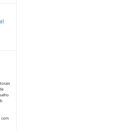
te]
:
torais
 de
balho
ob
o com