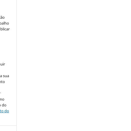
ção
abalho
blicar
uir
na sua
nto
r
omo
o do
ito do