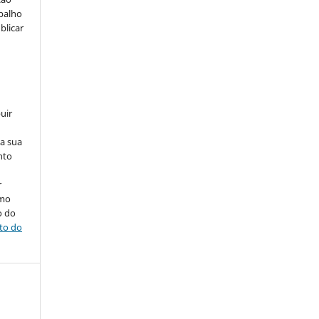
abalho
blicar
uir
na sua
nto
r
omo
o do
ito do