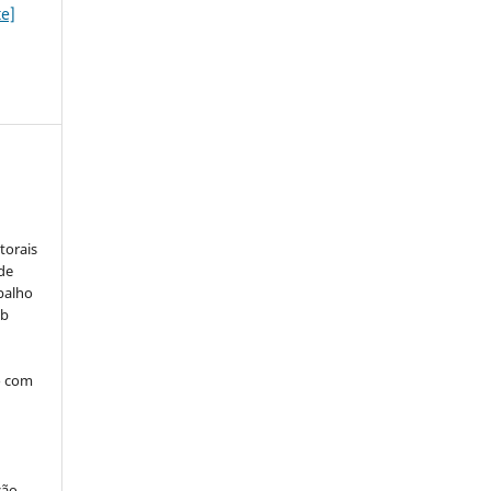
te]
:
torais
 de
balho
ob
o com
ção