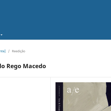
nte]
/
Reedição
 do Rego Macedo