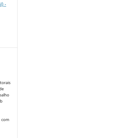
l) -
:
torais
 de
balho
ob
o com