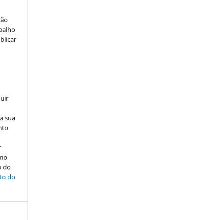
ção
abalho
blicar
uir
na sua
nto
r
omo
o do
ito do