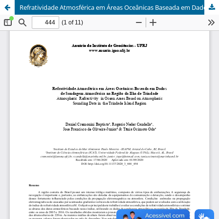
Refratividade Atmosférica em Áreas Oceânicas Baseada em Dados de Sondagem Atmosférica na Região da Ilha de Trindade