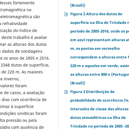
desses fortemente
(Brasil))
etromagnética na
Figura 2 Altura dos dutos de
eletromagnética são
superfície na Ilha de Trindade 
 refratividade
ização do índice de
período de 2005-2016, onde os 
 deste trabalho é avaliar
em azul representam alturas a
mar as alturas dos dutos
m, os pontos em vermelho
os dados de sondagens
correspondem a alturas entre 1
re os anos de 2005 e 2016.
3348 dutos de superfície,
220 m e aqueles em verde, ass
 de 220 m. As maiores
as alturas entre 800 e (Portugu
e inverno,
(Brasil))
 valores foram
Figura 3 Distribuição de
 de casos, a avaliação
 dias com ocorrência de
probabilidade de ocorrência (%
imas à superfície
intervalos de classe das alturas
ondições sinóticas foram
dutos atmosféricos na Ilha de
lta pressão ou pela
Trindade no período de 2005 -20
pisódio com ausência de