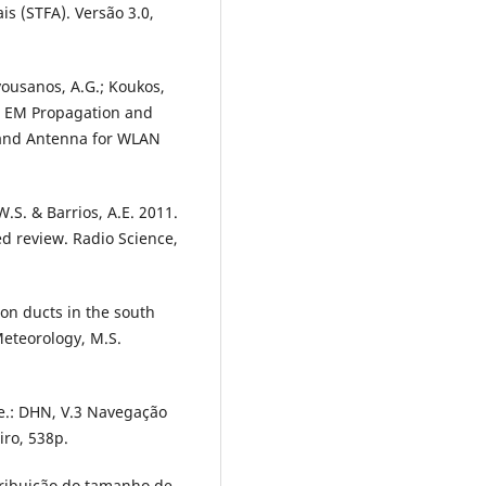
s (STFA). Versão 3.0,
avousanos, A.G.; Koukos,
on EM Propagation and
Band Antenna for WLAN
W.S. & Barrios, A.E. 2011.
ted review. Radio Science,
ion ducts in the south
Meteorology, M.S.
te.: DHN, V.3 Navegação
iro, 538p.
tribuição do tamanho de