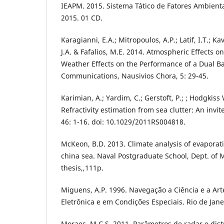
IEAPM. 2015. Sistema Tático de Fatores Ambientai
2015. 01 CD.
Karagianni, E.A.; Mitropoulos, A.P.; Latif, I.Τ.; K
J.A. & Fafalios, M.E. 2014. Atmospheric Effects 
Weather Effects on the Performance of a Dual 
Communications, Nausivios Chora, 5: 29-45.
Karimian, A.; Yardim, C.; Gerstoft, P.; ; Hodgkiss 
Refractivity estimation from sea clutter: An invi
46: 1-16. doi: 10.1029/2011RS004818.
McKeon, B.D. 2013. Climate analysis of evaporat
china sea. Naval Postgraduate School, Dept. of 
thesis,,111p.
Miguens, A.P. 1996. Navegação a Ciência e a Ar
Eletrônica e em Condições Especiais. Rio de Jane
Moraes, M.C.S. 2011. Parâmetros de radar e dis