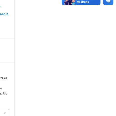
e
aso 2.
férica
de
as
. Rio