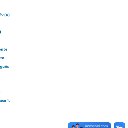
θv (K)
l
rente
uto
uguês
e
aso 1.