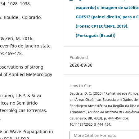
, 34: 1028–1038.
esquerdo) e imagem de satélit
GOES12 (painel direito) para o C
y. Boulde., Colorado,
(Fonte: CPTEC/INPE, 2019).
(Português (Brasil))
G. & Zeri, M. 2016.
over Rio de Janeiro state,
9: 469-478.
Published
2020-09-30
Observations of strong
al of Applied Meteorology
How to Cite
Baptista, D. C. (2020) “Refratividade Atmos
rbieri, L.F.P. & Silva
em Áreas Oceânicas Baseada em Dados de
ricos no Semiárido
Sondagem Atmosférica na Região da Ilha 
teorológicas Extremas.
Trindade”,
Anuário do Instituto de Geociênci
.
de Janeiro, BR, 43(3), p. 444_454. doi:
10.11137/2020_3_444_454.
nce on Wave Propagation in
More Citation Formats
In: FORUM FOR