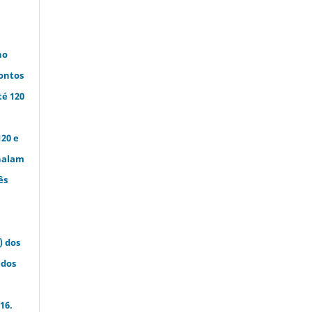
no
pontos
té 120
20 e
inalam
ês
) dos
 dos
16.