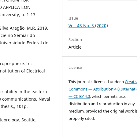
 APPLICATION
iversity, p. 1-13.
Issue
Vol. 43 No. 3 (2020)
 Silva Aragão, M.R. 2019.
ície no Semiárido
Section
 Universidade Federal do
Article
 troposphere. In:
License
stitution of Electrical
This journal is licensed under a
Creati
Commons — Attribution 4.0 Internati
riability in the eastern
— CC BY 4.0
, which permits use,
io communications. Naval
distribution and reproduction in any
thesis,, 101p.
medium, provided the original work i
properly cited.
teorology. Seattle,