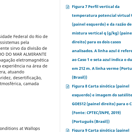
Figura 7 Perfil vertical da
temperatura potencial virtual 
(painel esquerdo) e da razão de
mistura vertical q (g/kg) (paine
idade Federal do Rio de
direito) para os dois casos
ssistemas pela
ente sirvo da divisão de
analisados. A linha azul é refe
TUDO DO MAR ALMIRANTE
ao Caso 1 e seta azul indica o d
agação eletromagnética
 experiência na área de
em 212 m. A linha verme (Port
era, atuando
(Brasil))
idez, desertificação,
 atmosférica, camada
Figura 8 Carta sinótica (painel
esquerdo) e imagem do satélit
GOES12 (painel direito) para o C
(Fonte: CPTEC/INPE, 2019)
(Português (Brasil))
conditions at Wallops
Figura 9 Carta sinótica (painel