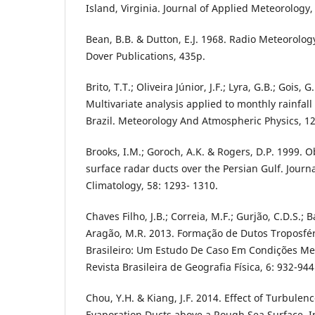
Island, Virginia. Journal of Applied Meteorology
Bean, B.B. & Dutton, E.J. 1968. Radio Meteorolog
Dover Publications, 435p.
Brito, T.T.; Oliveira Júnior, J.F.; Lyra, G.B.; Gois, 
Multivariate analysis applied to monthly rainfall 
Brazil. Meteorology And Atmospheric Physics, 12
Brooks, I.M.; Goroch, A.K. & Rogers, D.P. 1999. 
surface radar ducts over the Persian Gulf. Journ
Climatology, 58: 1293- 1310.
Chaves Filho, J.B.; Correia, M.F.; Gurjão, C.D.S.; Ba
Aragão, M.R. 2013. Formação de Dutos Troposfé
Brasileiro: Um Estudo De Caso Em Condições Me
Revista Brasileira de Geografia Física, 6: 932-944
Chou, Y.H. & Kiang, J.F. 2014. Effect of Turbule
Evaporation Ducts above a Rough Sea Surface. 