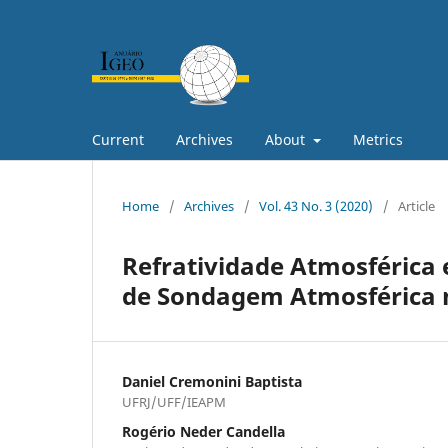
Current
Archives
About
Metrics
Home
/
Archives
/
Vol. 43 No. 3 (2020)
/
Article
Refratividade Atmosférica
de Sondagem Atmosférica n
Daniel Cremonini Baptista
UFRJ/UFF/IEAPM
Rogério Neder Candella