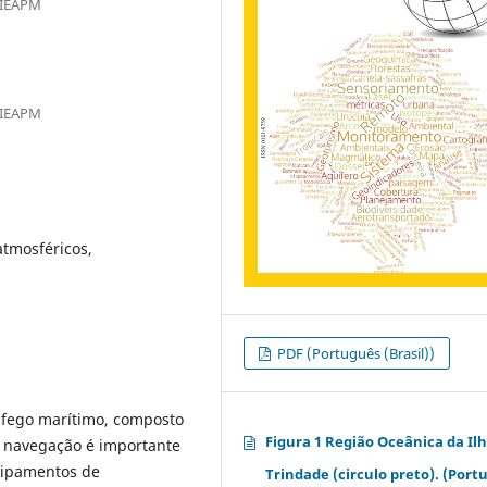
- IEAPM
- IEAPM
tmosféricos,
PDF (Português (Brasil))
ráfego marítimo, composto
Figura 1 Região Oceânica da Il
a navegação é importante
uipamentos de
Trindade (circulo preto). (Port