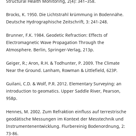
Structural Health Monitoring, 2(4): 341–358.
Brocks, K. 1950. Die Lichtstrahl krümmung in Bodennähe.
Deutsche Hydrographische Zeitschrift, 3: 241-248.
Brunner, F.K. 1984. Geodetic Refraction: Effects of
Electromagnetic Wave Propagation Through the
Atmosphere. Berlin, Springer-Verlag, 213p.
Geiger, R.; Aron, R.H. & Todhunter, P. 2009. The Climate
Near the Ground. Lanham, Rowman & Littlefield, 623P.
Guilani, C.D. & Wolf, P.R. 2012. Elementary Surveying: an
introduction to geomatics. Upper Saddle River, Pearson,
958p.
Hennes, M. 2002. Zum Refraktion einfluss auf terrestrische
geodätische Messungen im Kontext der Messtechnik und
Instrumentenentwicklung. Flurbereinig Bodenordnung, 2:
73-86.