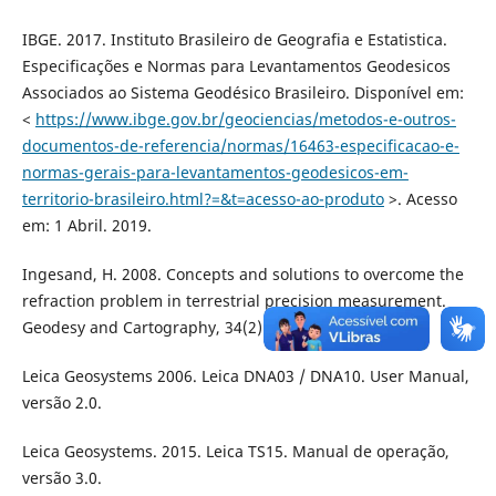
IBGE. 2017. Instituto Brasileiro de Geografia e Estatistica.
Especificações e Normas para Levantamentos Geodesicos
Associados ao Sistema Geodésico Brasileiro. Disponível em:
<
https://www.ibge.gov.br/geociencias/metodos-e-outros-
documentos-de-referencia/normas/16463-especificacao-e-
normas-gerais-para-levantamentos-geodesicos-em-
territorio-brasileiro.html?=&t=acesso-ao-produto
>. Acesso
em: 1 Abril. 2019.
Ingesand, H. 2008. Concepts and solutions to overcome the
refraction problem in terrestrial precision measurement.
Geodesy and Cartography, 34(2): 61–65.
Leica Geosystems 2006. Leica DNA03 / DNA10. User Manual,
versão 2.0.
Leica Geosystems. 2015. Leica TS15. Manual de operação,
versão 3.0.