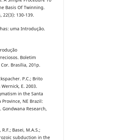
he Basis Of Twinning.
 22(3): 130-139.
chas: uma Introdução.
Produção
reciosos. Boletim
or. Brasília, 201p.
ckspacher. P.C.; Brito
 Wernick, E. 2003.
gmatism in the Santa
 Province, NE Brazil:
a. Gondwana Research,
R.F.; Basei, M.A.S.;
rozoic subduction in the