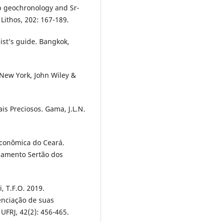
b geochronology and Sr-
Lithos, 202: 167-189.
st’s guide. Bangkok,
 New York, John Wiley &
is Preciosos. Gama, J.L.N.
 Econômica do Ceará.
ejamento Sertão dos
i, T.F.O. 2019.
enciação de suas
UFRJ, 42(2): 456-465.