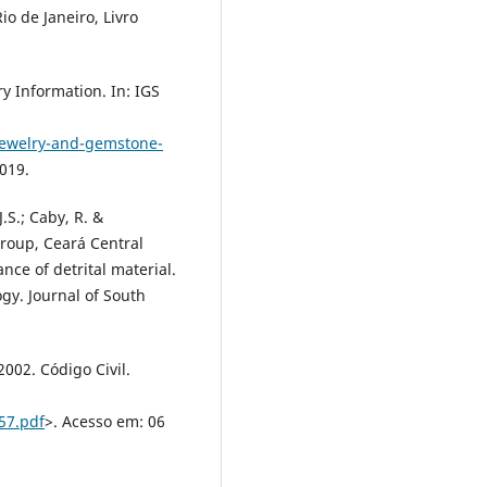
o de Janeiro, Livro
ry Information. In: IGS
jewelry-and-gemstone-
2019.
J.S.; Caby, R. &
roup, Ceará Central
ce of detrital material.
y. Journal of South
2002. Código Civil.
57.pdf
>. Acesso em: 06