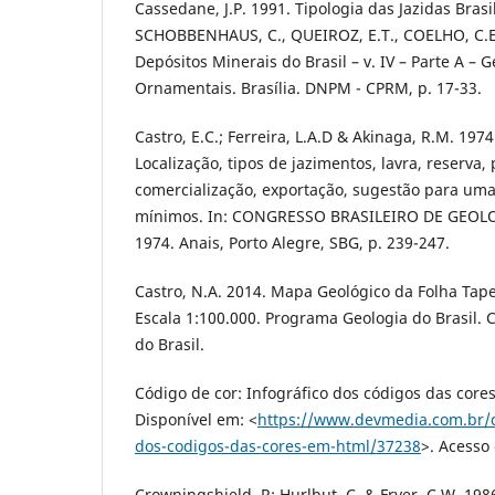
Cassedane, J.P. 1991. Tipologia das Jazidas Brasi
SCHOBBENHAUS, C., QUEIROZ, E.T., COELHO, C.E.S
Depósitos Minerais do Brasil – v. IV – Parte A –
Ornamentais. Brasília. DNPM - CPRM, p. 17-33.
Castro, E.C.; Ferreira, L.A.D & Akinaga, R.M. 1974
Localização, tipos de jazimentos, lavra, reserva,
comercialização, exportação, sugestão para uma 
mínimos. In: CONGRESSO BRASILEIRO DE GEOLOGI
1974. Anais, Porto Alegre, SBG, p. 239-247.
Castro, N.A. 2014. Mapa Geológico da Folha Tape
Escala 1:100.000. Programa Geologia do Brasil. 
do Brasil.
Código de cor: Infográfico dos códigos das cor
Disponível em: <
https://www.devmedia.com.br/co
dos-codigos-das-cores-em-html/37238
>. Acesso
Crowningshield, R; Hurlbut, C. & Fryer, C.W. 19