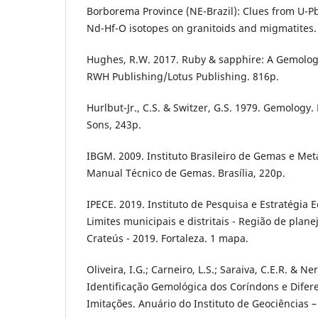
Borborema Province (NE-Brazil): Clues from U-P
Nd-Hf-O isotopes on granitoids and migmatites. 
Hughes, R.W. 2017. Ruby & sapphire: A Gemologi
RWH Publishing/Lotus Publishing. 816p.
Hurlbut-Jr., C.S. & Switzer, G.S. 1979. Gemology.
Sons, 243p.
IBGM. 2009. Instituto Brasileiro de Gemas e Meta
Manual Técnico de Gemas. Brasília, 220p.
IPECE. 2019. Instituto de Pesquisa e Estratégia
Limites municipais e distritais - Região de plan
Crateús - 2019. Fortaleza. 1 mapa.
Oliveira, I.G.; Carneiro, L.S.; Saraiva, C.E.R. & Ner
Identificação Gemológica dos Coríndons e Difer
Imitações. Anuário do Instituto de Geociências – 