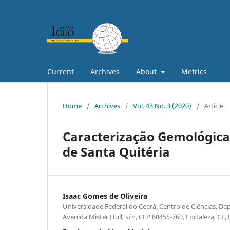
Current
Archives
About
Metrics
Home
/
Archives
/
Vol. 43 No. 3 (2020)
/
Article
Caracterização Gemológica 
de Santa Quitéria
Isaac Gomes de Oliveira
Universidade Federal do Ceará, Centro de Ciências, D
Avenida Mister Hull, s/n, CEP 60455-760, Fortaleza, CE, B