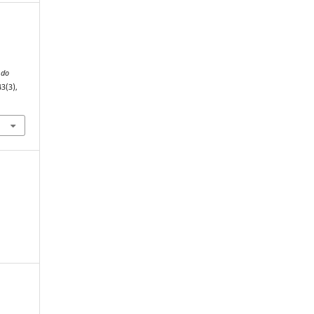
 do
43(3),