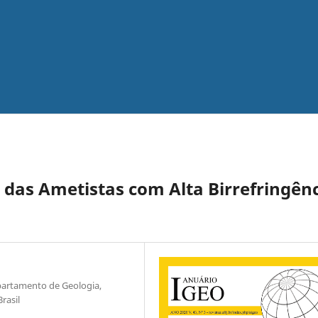
das Ametistas com Alta Birrefringên
epartamento de Geologia,
rasil