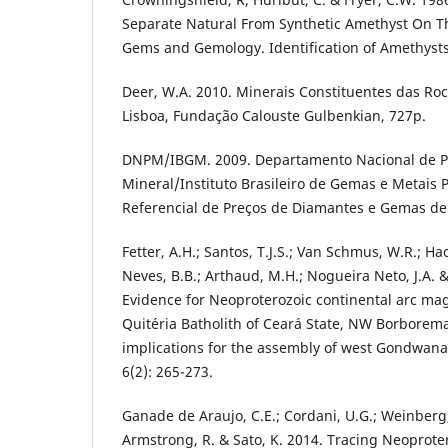
Separate Natural From Synthetic Amethyst On T
Gems and Gemology. Identification of Amethysts,
Deer, W.A. 2010. Minerais Constituentes das Ro
Lisboa, Fundação Calouste Gulbenkian, 727p.
DNPM/IBGM. 2009. Departamento Nacional de 
Mineral/Instituto Brasileiro de Gemas e Metais P
Referencial de Preços de Diamantes e Gemas de C
Fetter, A.H.; Santos, T.J.S.; Van Schmus, W.R.; Ha
Neves, B.B.; Arthaud, M.H.; Nogueira Neto, J.A. &
Evidence for Neoproterozoic continental arc ma
Quitéria Batholith of Ceará State, NW Borborema
implications for the assembly of west Gondwan
6(2): 265-273.
Ganade de Araujo, C.E.; Cordani, U.G.; Weinberg, 
Armstrong, R. & Sato, K. 2014. Tracing Neoprote