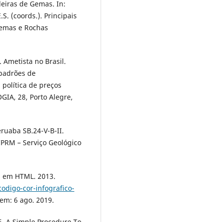
leiras de Gemas. In:
. (coords.). Principais
 Gemas e Rochas
. Ametista no Brasil.
 padrões de
política de preços
A, 28, Porto Alegre,
ruaba SB.24-V-B-II.
CPRM – Serviço Geológico
es em HTML. 2013.
digo-cor-infografico-
 em: 6 ago. 2019.
86. A Simple Procedure To