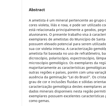
Abstract
A ametista é um mineral pertencente ao grupo d
cores violeta, lilás e roxa, e pode ser utilizado
está relacionada principalmente a geodos, pegma
aluvionares. O presente trabalho visa à caracte
exemplares de ametistas do Município de Santa 
possuem elevado potencial para serem utilizad
sua cor violeta intensa. A caracterização gemológ
ametista foi baseada no uso de refratômetro, ba
dicroscópio, polariscópio, espectroscópio, lâmpa
microscópio gemológico. Os exemplares da reg
majoritariamente as características gemológicas
outras regiões e países, porém com uma variaçã
ausência da geminação “Lei do Brasil”. Os crist
grau de cor e inclusões fluidas e sólidas orienta
caracterização gemológica destes exemplares a
dados minerais disponíveis nesta região permit
exemplares possuem excelentes características 
como gemas.