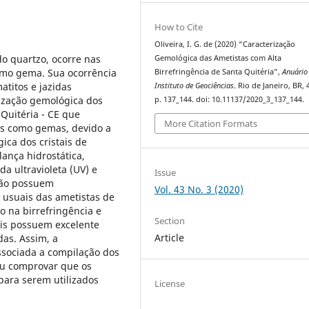
How to Cite
Oliveira, I. G. de (2020) “Caracterização
o quartzo, ocorre nas
Gemológica das Ametistas com Alta
 como gema. Sua ocorrência
Birrefringência de Santa Quitéria”,
Anuário
titos e jazidas
Instituto de Geociências
. Rio de Janeiro, BR, 
rização gemológica dos
p. 137_144. doi: 10.11137/2020_3_137_144.
Quitéria - CE que
More Citation Formats
os como gemas, devido a
ica dos cristais de
lança hidrostática,
da ultravioleta (UV) e
Issue
ião possuem
Vol. 43 No. 3 (2020)
 usuais das ametistas de
o na birrefringência e
Section
ais possuem excelente
Article
das. Assim, a
ssociada a compilação dos
iu comprovar que os
para serem utilizados
License