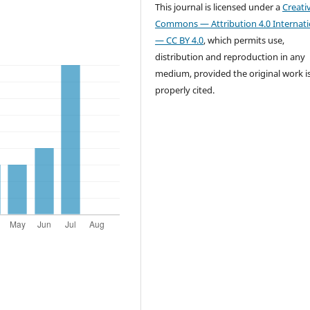
This journal is licensed under a
Creati
Commons — Attribution 4.0 Internati
— CC BY 4.0
, which permits use,
distribution and reproduction in any
medium, provided the original work i
properly cited.