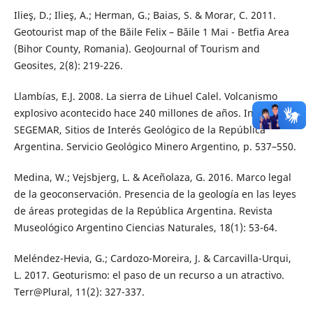
Ilieş, D.; Ilieş, A.; Herman, G.; Baias, S. & Morar, C. 2011.
Geotourist map of the Băile Felix – Băile 1 Mai - Betfia Area
(Bihor County, Romania). GeoJournal of Tourism and
Geosites, 2(8): 219-226.
Llambías, E.J. 2008. La sierra de Lihuel Calel. Volcanismo
explosivo acontecido hace 240 millones de años. In:
SEGEMAR, Sitios de Interés Geológico de la República
Argentina. Servicio Geológico Minero Argentino, p. 537–550.
Medina, W.; Vejsbjerg, L. & Aceñolaza, G. 2016. Marco legal
de la geoconservación. Presencia de la geología en las leyes
de áreas protegidas de la República Argentina. Revista
Museológico Argentino Ciencias Naturales, 18(1): 53-64.
Meléndez-Hevia, G.; Cardozo-Moreira, J. & Carcavilla-Urqui,
L. 2017. Geoturismo: el paso de un recurso a un atractivo.
Terr@Plural, 11(2): 327-337.