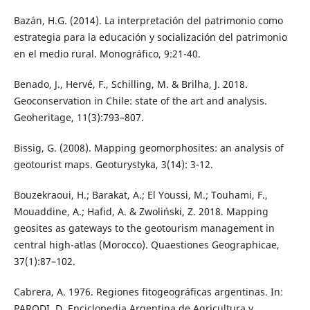
Bazán, H.G. (2014). La interpretación del patrimonio como
estrategia para la educación y socialización del patrimonio
en el medio rural. Monográfico, 9:21-40.
Benado, J., Hervé, F., Schilling, M. & Brilha, J. 2018.
Geoconservation in Chile: state of the art and analysis.
Geoheritage, 11(3):793–807.
Bissig, G. (2008). Mapping geomorphosites: an analysis of
geotourist maps. Geoturystyka, 3(14): 3-12.
Bouzekraoui, H.; Barakat, A.; El Youssi, M.; Touhami, F.,
Mouaddine, A.; Hafid, A. & Zwoliński, Z. 2018. Mapping
geosites as gateways to the geotourism management in
central high-atlas (Morocco). Quaestiones Geographicae,
37(1):87–102.
Cabrera, A. 1976. Regiones fitogeográficas argentinas. In:
PARODI, D. Enciclopedia Argentina de Agricultura y