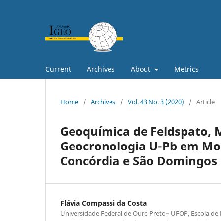
Current
Archives
About
Metrics
Home
/
Archives
/
Vol. 43 No. 3 (2020)
/
Article
Geoquímica de Feldspato, M
Geocronologia U-Pb em Mo
Concórdia e São Domingos - 
Flávia Compassi da Costa
Universidade Federal de Ouro Preto– UFOP, Escola de