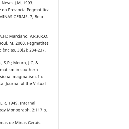
ia Neves J.M. 1993.
 da Província Pegmatítica
MINAS GERAIS, 7, Belo
 A.H.; Marciano, V.R.P.R.O.;
raoui, M. 2000. Pegmatites
ciências, 30(2): 234-237.
, S.R.; Moura, J.C. &
agmatism in southern
lisional magmatism. In:
. Journal of the Virtual
L.R. 1949. Internal
logy Monograph, 2:117 p.
Gemas de Minas Gerais.