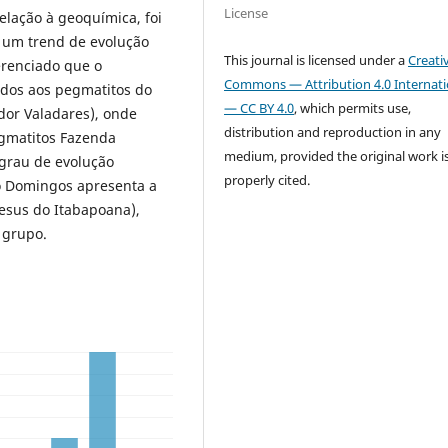
License
elação à geoquímica, foi
 um trend de evolução
This journal is licensed under a
Creati
renciado que o
Commons — Attribution 4.0 Internati
dos aos pegmatitos do
— CC BY 4.0
, which permits use,
dor Valadares), onde
distribution and reproduction in any
egmatitos Fazenda
medium, provided the original work i
grau de evolução
properly cited.
o Domingos apresenta a
esus do Itabapoana),
 grupo.