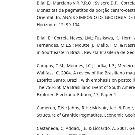
Bilal E.; Marciano V.R.P.R.O.; Svisero D.P.; Corre
Monazitas de pegmatitos da porção centro-oeste
Oriental. In: ANAIS SIMPÓSIO DE GEOLOGIA DE 
Horizonte. 12: 99-104.
Bilal, E.; Correia Neves, J.M.; Fuzikawa, K.; Horn,
Fernandes, M.L.S.; Moutte, J.; Mello, F.M. & Nas
in Southeastern Brazil. Revista Brasileira de Geo
Campos, C.M.; Mendes, J.C.; Ludka, I.P.; Medeiros
Wallfass, C. 2004. A review of the Brasiliano m
Espírito Santo, Brazil, with emphasis on postcol
The 750-550 Ma Brasiliano Event of South America
Explorer, Electronic Edition, 17, Paper 1.
Cameron, E.N.; Jahns, R.H.; McNair, A.H. & Page, 
Structure of Granitic Pegmatites. Economic Geo
Castañeda, C; Addad, J.E. & Liccardo, A. 2001. 