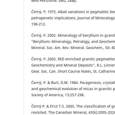
Belo Horizonte: SBG, 288p.
Černý, P. 1975. Alkali variations in pegmatitic be
petrogenetic implications. Journal of Mineralog
198-212.
Černý, P. 2002. Mineralogy of beryllium in granit
“Beryllium: Mineralogy, Petrology, and Geochemi
Mineral. Soc. Am. Rev. Mineral. Geochem., 50: 40
Černý, P. 2005. REE-enriched granitic pegmatite
Geochemistry and Mineral Deposits”, R.L. Linne
Geol. Soc. Can. Short Course Notes, St. Catharine
Černý, P. & Burt, D.M. 1984. Paragenesis, crystal
and geochemical evolution of micas in granitic 
Society of America, 13:257-298.
Černý P. & Ercit T.S. 2005. The classification of 
revisited. The Canadian Mineral, 43(6):2005-202