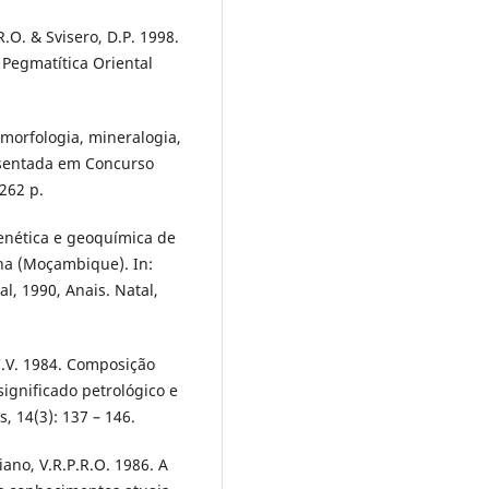
R.O. & Svisero, D.P. 1998.
 Pegmatítica Oriental
 morfologia, mineralogia,
esentada em Concurso
262 p.
genética e geoquímica de
ha (Moçambique). In:
, 1990, Anais. Natal,
 C.V. 1984. Composição
significado petrológico e
, 14(3): 137 – 146.
iano, V.R.P.R.O. 1986. A