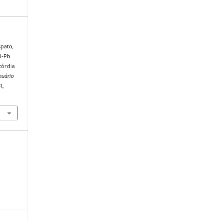
spato,
U-Pb
córdia
nuário
R,
.