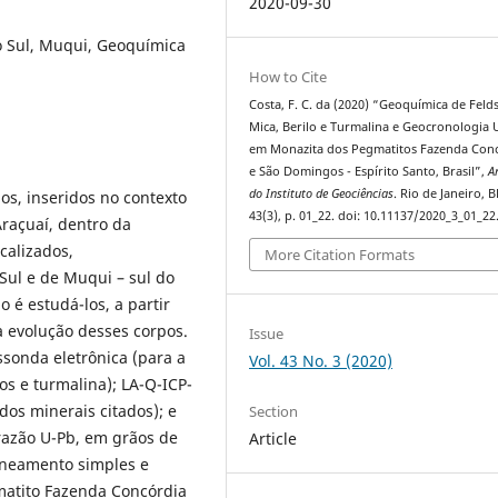
2020-09-30
o Sul, Muqui, Geoquímica
How to Cite
Costa, F. C. da (2020) “Geoquímica de Feld
Mica, Berilo e Turmalina e Geocronologia 
em Monazita dos Pegmatitos Fazenda Con
e São Domingos - Espírito Santo, Brasil”,
A
do Instituto de Geociências
. Rio de Janeiro, B
s, inseridos no contexto
43(3), p. 01_22. doi: 10.11137/2020_3_01_22
Araçuaí, dentro da
ocalizados,
More Citation Formats
Sul e de Muqui – sul do
o é estudá-los, a partir
a evolução desses corpos.
Issue
ssonda eletrônica (para a
Vol. 43 No. 3 (2020)
os e turmalina); LA-Q-ICP-
dos minerais citados); e
Section
razão U-Pb, em grãos de
Article
oneamento simples e
matito Fazenda Concórdia