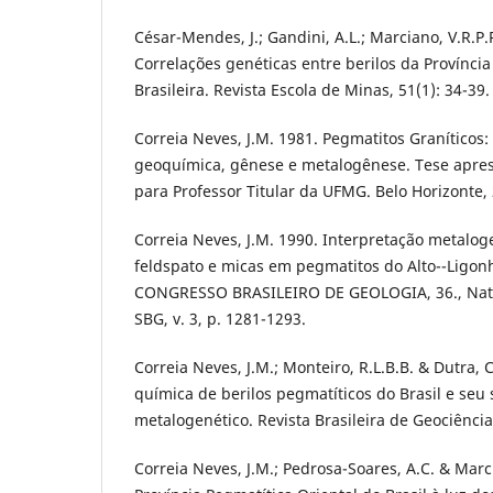
César-Mendes, J.; Gandini, A.L.; Marciano, V.R.P.
Correlações genéticas entre berilos da Província
Brasileira. Revista Escola de Minas, 51(1): 34-39.
Correia Neves, J.M. 1981. Pegmatitos Graníticos:
geoquímica, gênese e metalogênese. Tese apr
para Professor Titular da UFMG. Belo Horizonte, 
Correia Neves, J.M. 1990. Interpretação metalo
feldspato e micas em pegmatitos do Alto--Ligon
CONGRESSO BRASILEIRO DE GEOLOGIA, 36., Natal
SBG, v. 3, p. 1281-1293.
Correia Neves, J.M.; Monteiro, R.L.B.B. & Dutra,
química de berilos pegmatíticos do Brasil e seu 
metalogenético. Revista Brasileira de Geociências
Correia Neves, J.M.; Pedrosa-Soares, A.C. & Marc