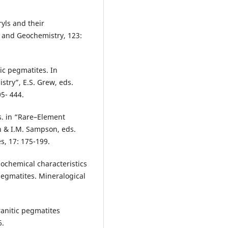
ryls and their
y and Geochemistry, 123:
ic pegmatites. In
stry”, E.S. Grew, eds.
5- 444.
s. in “Rare–Element
n & I.M. Sampson, eds.
s, 17: 175-199.
lochemical characteristics
pegmatites. Mineralogical
granitic pegmatites
6.