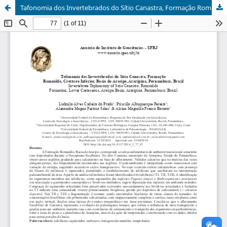
Tafonomia dos Invertebrados do Sítio Canastra, Formação Romualdo, Cretáceo Inferior, Bacia do Araripe, Araripina, Pernambuco, Brasil