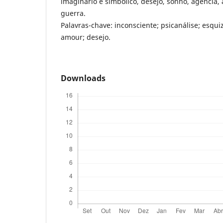
imaginário e simbólico, desejo, sonho, agência,
guerra.
Palavras-chave: inconsciente; psicanálise; esqu
amour; desejo.
Downloads