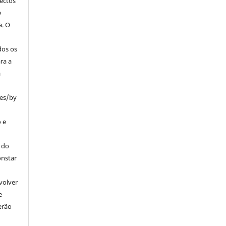
ectos
e
a. O
dos os
ra a
a
ses/by
 e
 do
onstar
volver
e
erão