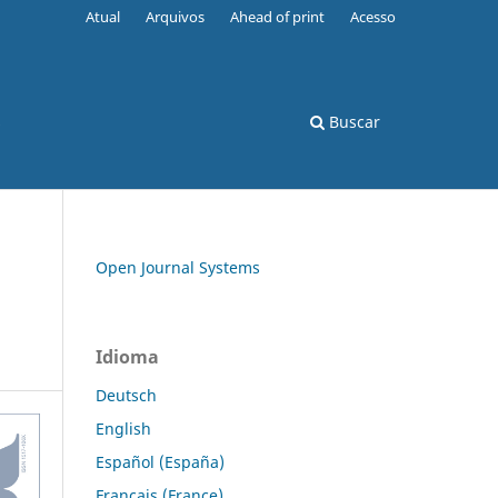
Atual
Arquivos
Ahead of print
Acesso
s
Buscar
Open Journal Systems
Idioma
Deutsch
English
Español (España)
Français (France)