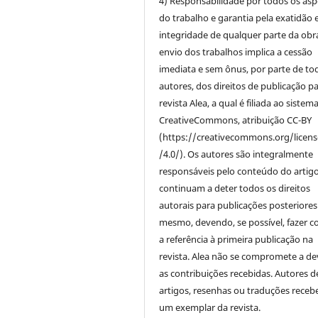
4) Responsabilidade por todos os asp
do trabalho e garantia pela exatidão 
integridade de qualquer parte da obr
envio dos trabalhos implica a cessão
imediata e sem ônus, por parte de to
autores, dos direitos de publicação pa
revista Alea, a qual é filiada ao sistem
CreativeCommons, atribuição CC-BY
(https://creativecommons.org/licen
/4.0/). Os autores são integralmente
responsáveis pelo conteúdo do artigo
continuam a deter todos os direitos
autorais para publicações posteriores
mesmo, devendo, se possível, fazer c
a referência à primeira publicação na
revista. Alea não se compromete a de
as contribuições recebidas. Autores d
artigos, resenhas ou traduções receb
um exemplar da revista.