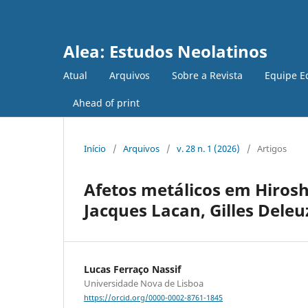
Alea: Estudos Neolatinos
Atual
Arquivos
Sobre a Revista
Equipe Ed
Ahead of print
Início
/
Arquivos
/
v. 28 n. 1 (2026)
/
Artigos
Afetos metálicos em Hiros
Jacques Lacan, Gilles Deleu
Lucas Ferraço Nassif
Universidade Nova de Lisboa
https://orcid.org/0000-0002-8761-1845