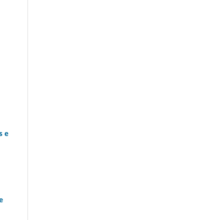
s e
e