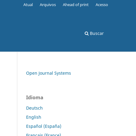
Atual
Arquivos
Ahead of print
Acesso
s
Buscar
Open Journal Systems
Idioma
Deutsch
English
Español (España)
Français (France)