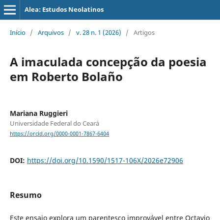
Alea: Estudos Neolatinos
Início
/
Arquivos
/
v. 28 n. 1 (2026)
/
Artigos
A imaculada concepção da poesia
em Roberto Bolaño
Mariana Ruggieri
Universidade Federal do Ceará
https://orcid.org/0000-0001-7867-6404
DOI:
https://doi.org/10.1590/1517-106X/2026e72906
Resumo
Este ensaio explora um parentesco improvável entre Octavio