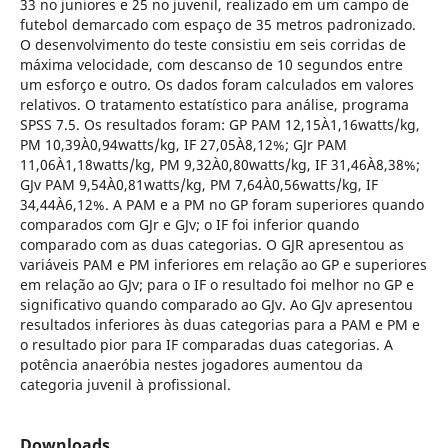
33 no juniores e 25 no juvenil, realizado em um campo de
futebol demarcado com espaço de 35 metros padronizado.
O desenvolvimento do teste consistiu em seis corridas de
máxima velocidade, com descanso de 10 segundos entre
um esforço e outro. Os dados foram calculados em valores
relativos. O tratamento estatístico para análise, programa
SPSS 7.5. Os resultados foram: GP PAM 12,15À1,16watts/kg,
PM 10,39À0,94watts/kg, IF 27,05À8,12%; GJr PAM
11,06À1,18watts/kg, PM 9,32À0,80watts/kg, IF 31,46À8,38%;
GJv PAM 9,54À0,81watts/kg, PM 7,64À0,56watts/kg, IF
34,44À6,12%. A PAM e a PM no GP foram superiores quando
comparados com GJr e GJv; o IF foi inferior quando
comparado com as duas categorias. O GJR apresentou as
variáveis PAM e PM inferiores em relação ao GP e superiores
em relação ao GJv; para o IF o resultado foi melhor no GP e
significativo quando comparado ao GJv. Ao GJv apresentou
resultados inferiores às duas categorias para a PAM e PM e
o resultado pior para IF comparadas duas categorias. A
potência anaeróbia nestes jogadores aumentou da
categoria juvenil à profissional.
Downloads