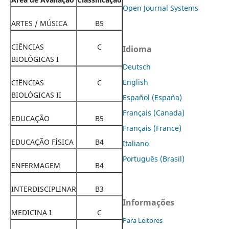
Open Journal Systems
ARTES / MÚSICA
B5
CIÊNCIAS
C
Idioma
BIOLÓGICAS I
Deutsch
English
CIÊNCIAS
C
BIOLÓGICAS II
Español (España)
Français (Canada)
EDUCAÇÃO
B5
Français (France)
EDUCAÇÃO FÍSICA
B4
Italiano
Português (Brasil)
ENFERMAGEM
B4
INTERDISCIPLINAR
B3
Informações
MEDICINA I
C
Para Leitores