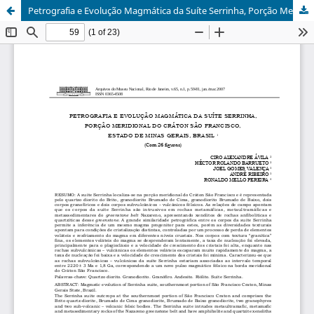
Petrografia e Evolução Magmática da Suíte Serrinha, Porção Meridional do Cráton São Francisco, Estado de Minas Gerais, Brasil