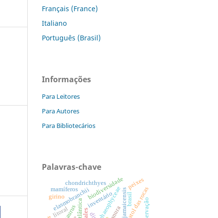
Français (France)
Italiano
Português (Brasil)
Informações
Para Leitores
Para Autores
Para Bibliotecários
Palavras-chave
biodiversidade
peixes
chondrichthyes
phaeophyceae
atol das rocas
mamíferos
elasmobranchii
inventário
brasil
girino
conservação
mata atlântica
anura
litoral