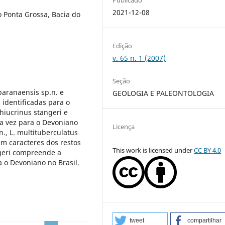
2021-12-08
 Ponta Grossa, Bacia do
Edição
v. 65 n. 1 (2007)
Seção
paranaensis sp.n. e
GEOLOGIA E PALEONTOLOGIA
identificadas para o
hiucrinus stangeri e
ra vez para o Devoniano
Licença
., L. multituberculatus
em caracteres dos restos
This work is licensed under
CC BY 4.0
ngeri compreende a
ra o Devoniano no Brasil.
tweet
compartilhar