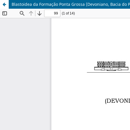
Blastoidea da Formação Ponta Grossa (Devoniano, Bacia do P