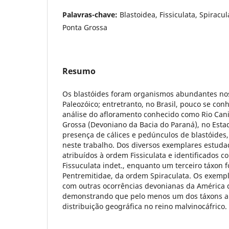
Palavras-chave:
Blastoidea, Fissiculata, Spirac
Ponta Grossa
Resumo
Os blastóides foram organismos abundantes no
Paleozóico; entretranto, no Brasil, pouco se co
análise do afloramento conhecido como Rio Caniu
Grossa (Devoniano da Bacia do Paraná), no Estad
presença de cálices e pedúnculos de blastóides,
neste trabalho. Dos diversos exemplares estudad
atribuídos à ordem Fissiculata e identificados 
Fissuculata indet., enquanto um terceiro táxon foi
Pentremitidae, da ordem Spiraculata. Os exem
com outras ocorrências devonianas da América do
demonstrando que pelo menos um dos táxons 
distribuição geográfica no reino malvinocáfrico.