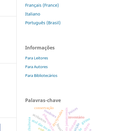
Français (France)
Italiano
Português (Brasil)
Informações
Para Leitores
Para Autores
Para Bibliotecários
Palavras-chave
conservação
peixes
dictyopteris jamaicensis
roedores
dyctyotales
acritarcos
phaeophyceae
inventário
girino
schultesia
atol das rocas
siluriano
brasil