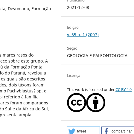
2021-12-08
ulata, Devoniano, Formação
Edição
v. 65 n. 1 (2007)
Seção
s mares rasos do
GEOLOGIA E PALEONTOLOGIA
nhece sobre este grupo. A
́ da Formação Ponta
o do Paraná, revelou a
Licença
 os quais são descritos
os, dois táxons foram
This work is licensed under
CC BY 4.0
como Pachyblastus? sp. e
 referido à família
plares foram comparados
 Sul e da África do Sul,
apresenta ampla
tweet
compartilhar