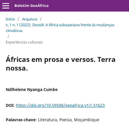
Boletim GeoÁfrica
Início
/
Arquivos
/
v. 1 n. 1 (2022): Dossiê: A África subsaariana frente às mudanças
climáticas
/
Experiências culturais
Áfricas em prosa e versos. Terra
nossa.
Ndlhelene Nyanga Cumbe
DOI:
https://doi.org/10.59508/geoafrica.v1i1.51623
Palavras-chave:
Literatura, Poesia, Moçambique