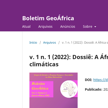
Boletim GeoÁfrica
Atual
Arquivos
Anúncios
Sobre
Início
/
Arquivos
/
v. 1 n. 1 (2022): Dossiê: A Áfric
v. 1 n. 1 (2022): Dossiê: A
climáticas
DOI:
https://
Publicado:
20