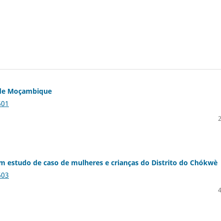
 de Moçambique
601
m estudo de caso de mulheres e crianças do Distrito do Chókwè
603