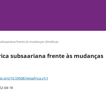
a subsaariana frente às mudanças climáticas
 África subsaariana frente às mudanças
doi.org/10.59508/geoafrica.v1i1
22-04-18