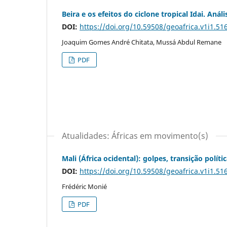
Beira e os efeitos do ciclone tropical Idai. Aná
DOI:
https://doi.org/10.59508/geoafrica.v1i1.51
Joaquim Gomes André Chitata, Mussá Abdul Remane
PDF
Atualidades: Áfricas em movimento(s)
Mali (África ocidental): golpes, transição polít
DOI:
https://doi.org/10.59508/geoafrica.v1i1.51
Frédéric Monié
PDF