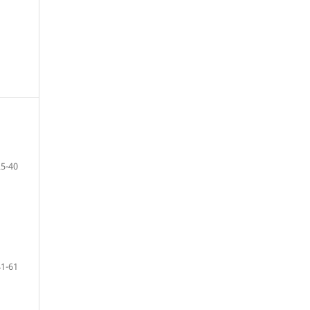
25-40
41-61