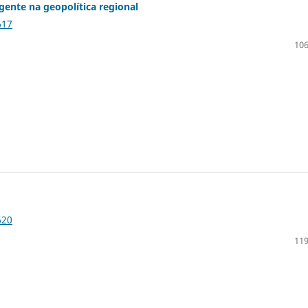
gente na geopolítica regional
617
106
620
119