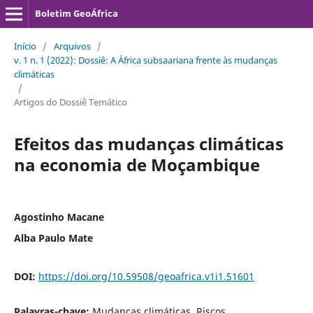
Boletim GeoÁfrica
Início
/
Arquivos
/
v. 1 n. 1 (2022): Dossiê: A África subsaariana frente às mudanças
climáticas
/
Artigos do Dossiê Temático
Efeitos das mudanças climáticas
na economia de Moçambique
Agostinho Macane
Alba Paulo Mate
DOI:
https://doi.org/10.59508/geoafrica.v1i1.51601
Palavras-chave:
Mudanças climáticas, Riscos,