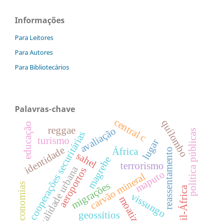
Informações
Para Leitores
Para Autores
Para Bibliotecários
Palavras-chave
central c
quilombo
educação
reggae
avaliação
política públicas
cooperações securitárias
turismo
lugar
identidade
África
reassentamento
sahel
magrebe
terrorismo
qualidade urbana
aeroportos
maputo
carvão mineral
migrações
economias
brasil-África
vissungo
moatize
geossítios