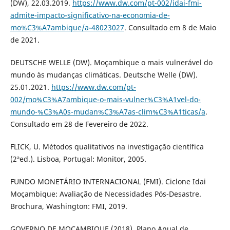
(DW), 22.03.2019.
https://www.dw.com/pt-002/idai-fmi-
admite-impacto-significativo-na-economia-de-
mo%C3%A7ambique/a-48023027
. Consultado em 8 de Maio
de 2021.
DEUTSCHE WELLE (DW). Moçambique o mais vulnerável do
mundo às mudanças climáticas. Deutsche Welle (DW).
25.01.2021.
https://www.dw.com/pt-
002/mo%C3%A7ambique-o-mais-vulner%C3%A1vel-do-
mundo-%C3%A0s-mudan%C3%A7as-clim%C3%A1ticas/a
.
Consultado em 28 de Fevereiro de 2022.
FLICK, U. Métodos qualitativos na investigação científica
(2ªed.). Lisboa, Portugal: Monitor, 2005.
FUNDO MONETÁRIO INTERNACIONAL (FMI). Ciclone Idai
Moçambique: Avaliação de Necessidades Pós-Desastre.
Brochura, Washington: FMI, 2019.
GOVERNO DE MOÇAMBIQUE (2018). Plano Anual de