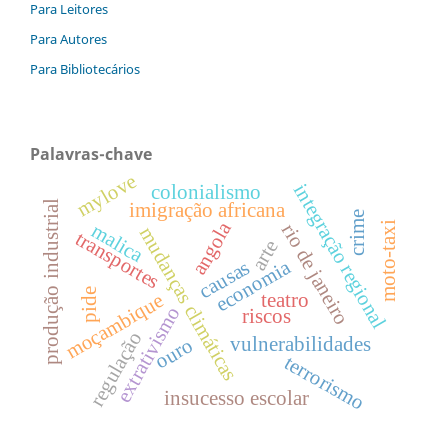
Para Leitores
Para Autores
Para Bibliotecários
Palavras-chave
mylove
integração regional
colonialismo
produção industrial
imigração africana
crime
angola
moto-taxi
rio de janeiro
malica
mudanças climáticas
transportes
arte
economia
causas
pide
moçambique
teatro
extrativismo
riscos
regulação
vulnerabilidades
ouro
terrorismo
insucesso escolar