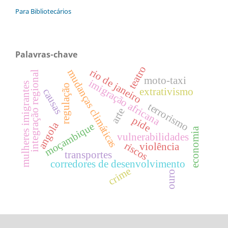
Para Bibliotecários
Palavras-chave
teatro
rio de janeiro
mudanças climáticas
integração regional
moto-taxi
imigração africana
mulheres imigrantes
regulação
extrativismo
causas
terrorismo
arte
pide
angola
moçambique
economia
vulnerabilidades
riscos
violência
transportes
corredores de desenvolvimento
crime
ouro