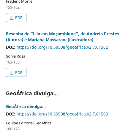
Frédéric Monié
159-162
PDF
Resenha de “Lila em Moçambique”, de Andreia Prestes
(Autora) e Mariana Massarani (ilustradora).
DOI:
https://doi.org/10.59508/geoafrica.v2i7.61562
Sônia Rosa
163-165
PDF
GeoÁfrica divulga...
GeoÁfrica divulga...
DOI:
https://doi.org/10.59508/geoafrica.v2i7.61563
Equipe Editorial GeoÁfrica
166-178