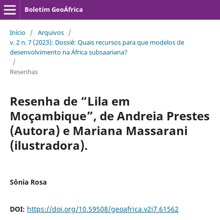
Boletim GeoÁfrica
Início
/
Arquivos
/
v. 2 n. 7 (2023): Dossiê: Quais recursos para que modelos de
desenvolvimento na África subsaariana?
/
Resenhas
Resenha de “Lila em
Moçambique”, de Andreia Prestes
(Autora) e Mariana Massarani
(ilustradora).
Sônia Rosa
DOI:
https://doi.org/10.59508/geoafrica.v2i7.61562