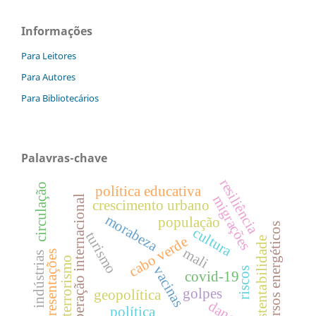
Informações
Para Leitores
Para Autores
Para Bibliotecários
Palavras-chave
resiliência
circulação
política educativa
migrações
cooperação internacional
crescimento urbano
morabeza
população
recursos energéticos
cultura
turismo
cabo verde
sustentabilidade
mali
representações
indústrias
terrorismo
vacinas
riscos
covid-19
golpes
geopolítica
danças
política