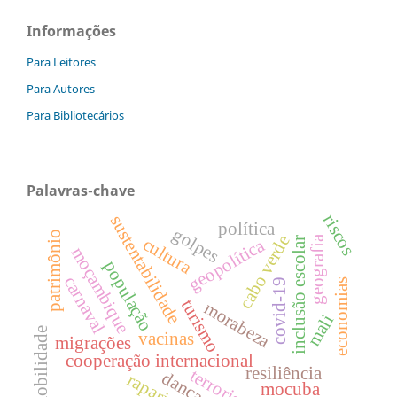
Informações
Para Leitores
Para Autores
Para Bibliotecários
Palavras-chave
riscos
sustentabilidade
política
golpes
patrimônio
cabo verde
geografia
cultura
inclusão escolar
geopolítica
moçambique
população
carnaval
economias
covid-19
turismo
morabeza
mali
mobilidade
vacinas
migrações
cooperação internacional
resiliência
terrorismo
danças
rapariga
mocuba