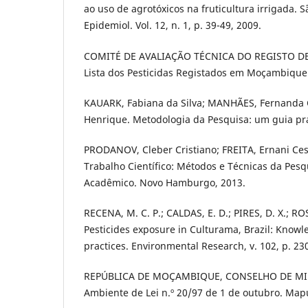
ao uso de agrotóxicos na fruticultura irrigada. S
Epidemiol. Vol. 12, n. 1, p. 39-49, 2009.
COMITÉ DE AVALIAÇÃO TÉCNICA DO REGISTO DE 
Lista dos Pesticidas Registados em Moçambique
KAUARK, Fabiana da Silva; MANHÃES, Fernanda 
Henrique. Metodologia da Pesquisa: um guia prá
PRODANOV, Cleber Cristiano; FREITA, Ernani Ce
Trabalho Científico: Métodos e Técnicas da Pesq
Acadêmico. Novo Hamburgo, 2013.
RECENA, M. C. P.; CALDAS, E. D.; PIRES, D. X.; ROS
Pesticides exposure in Culturama, Brazil: Knowl
practices. Environmental Research, v. 102, p. 23
REPÚBLICA DE MOÇAMBIQUE, CONSELHO DE MIN
Ambiente de Lei n.º 20/97 de 1 de outubro. Map