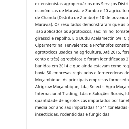
extensionistas agropecuários dos Serviços Distri
económicas de Marávia e Zumbo e 20 agricultor
de Chanda (Distrito de Zumbo) e 10 de povoado 
Marávia). Os resultados demonstraram que as pr
são aplicados os agrotóxicos, são: milho, tomate, 
girassol e repolho. E o Dudu Acelamectin 5%; Ci
Cipermertrina; Fenvalerate; e Profenofos consti
agrotóxicos usados na agricultura. Até 2015, fo
cento e três) agrotóxicos e foram identificadas 
banidos em 2014 e que ainda estavam como regi
havia 50 empresas registadas e fornecedoras d
Moçambique. As principais empresas fornecedora
Afrigrow Moçambique, Lda; Selectis Agro Moça
Internacional Trading, Lda; e Soluções Rurais, l
quantidade de agrotóxicos importados por tone
média por ano são importadas 11341 toneladas
insecticidas, rodenticidas e fungicidas.