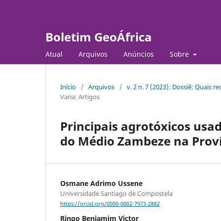
Boletim GeoÁfrica
Atual
Arquivos
Anúncios
Sobre
Início
/
Arquivos
/
v. 2 n. 7 (2023): Dossiê: Quais
Varia: Artigos
Principais agrotóxicos usa
do Médio Zambeze na Prov
Osmane Adrimo Ussene
Universidade Santiago de Compostela
https://orcid.org/0000-0002-7973-2882
Ringo Benjamim Victor