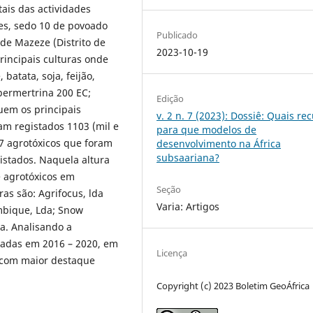
tais das actividades
es, sedo 10 de povoado
Publicado
de Mazeze (Distrito de
2023-10-19
incipais culturas onde
batata, soja, feijão,
permertrina 200 EC;
Edição
tuem os principais
v. 2 n. 7 (2023): Dossiê: Quais re
ram registados 1103 (mil e
para que modelos de
37 agrotóxicos que foram
desenvolvimento na África
subsaariana?
stados. Naquela altura
e agrotóxicos em
Seção
s são: Agrifocus, lda
Varia: Artigos
mbique, Lda; Snow
da. Analisando a
ladas em 2016 – 2020, em
Licença
 com maior destaque
Copyright (c) 2023 Boletim GeoÁfrica