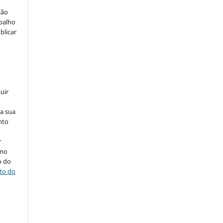
ção
abalho
blicar
uir
na sua
nto
r
omo
o do
ito do