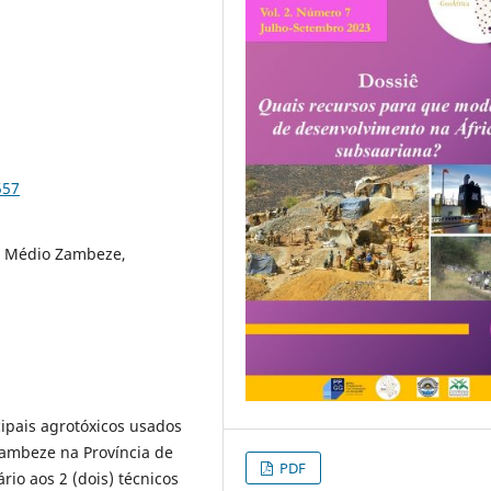
557
a, Médio Zambeze,
cipais agrotóxicos usados
Zambeze na Província de
PDF
io aos 2 (dois) técnicos