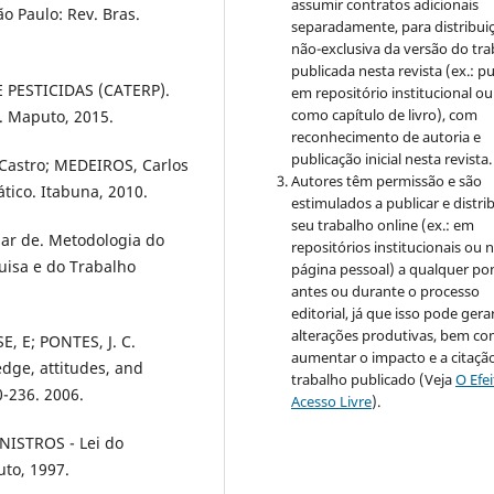
assumir contratos adicionais
ão Paulo: Rev. Bras.
separadamente, para distribui
não-exclusiva da versão do tr
publicada nesta revista (ex.: pu
PESTICIDAS (CATERP).
em repositório institucional ou
como capítulo de livro), com
. Maputo, 2015.
reconhecimento de autoria e
publicação inicial nesta revista.
Castro; MEDEIROS, Carlos
Autores têm permissão e são
tico. Itabuna, 2010.
estimulados a publicar e distrib
seu trabalho online (ex.: em
sar de. Metodologia do
repositórios institucionais ou 
uisa e do Trabalho
página pessoal) a qualquer po
antes ou durante o processo
editorial, já que isso pode gera
alterações produtivas, bem c
E, E; PONTES, J. C.
aumentar o impacto e a citaçã
edge, attitudes, and
trabalho publicado (Veja
O Efe
0-236. 2006.
Acesso Livre
).
ISTROS - Lei do
uto, 1997.