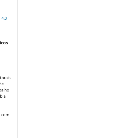
a
 4.0
icos
:
torais
 de
balho
b a
o com