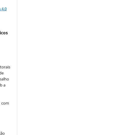
a
 4.0
icos
:
torais
 de
balho
b a
o com
ção