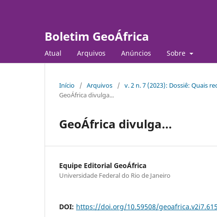
Boletim GeoÁfrica
Atual
Arquivos
Anúncios
Sobre
Início
/
Arquivos
/
v. 2 n. 7 (2023): Dossiê: Quais
GeoÁfrica divulga...
GeoÁfrica divulga...
Equipe Editorial GeoÁfrica
Universidade Federal do Rio de Janeiro
DOI:
https://doi.org/10.59508/geoafrica.v2i7.61