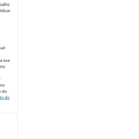
abalho
blicar
uir
na sua
nto
r
omo
o do
ito do