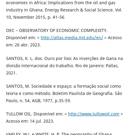
economies in Africa: Implications from the oil and gas
industry in Ghana. Energy Research & Social Science. Vol.
10, November 2015, p. 41–56
OEC – OBSERVATORY OF ECONOMIC COMPLEXITY.
Disponível em: <
http://atlas.media.mit.edu/en/
> Acesso
em: 26 abr. 2023.
SANTOS, K. L. dos. Ouro por lixo: As inserções de Gana na
divisão internacional do trabalho. Rio de Janeiro: Pallas,
2021.
SANTOS, M. Sociedade e espaço: a formação social como
teoria e como método. Boletim Paulista de Geografia. São
Paulo, n. 54, AGB, 1977, p.35-59.
TULLOW OIL. Disponível em: <
http://www.tullowoil.com
>
Acesso em: 14 jul. 2023.
VARLEY, W.J. e WHITE, H. P. The geography of Ghana.