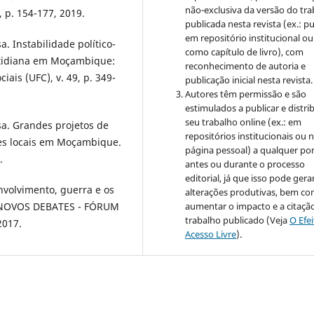
não-exclusiva da versão do tr
, p. 154-177, 2019.
publicada nesta revista (ex.: pu
em repositório institucional ou
 Instabilidade político-
como capítulo de livro), com
cotidiana em Moçambique:
reconhecimento de autoria e
ais (UFC), v. 49, p. 349-
publicação inicial nesta revista.
Autores têm permissão e são
estimulados a publicar e distrib
seu trabalho online (ex.: em
a. Grandes projetos de
repositórios institucionais ou 
des locais em Moçambique.
página pessoal) a qualquer po
.
antes ou durante o processo
editorial, já que isso pode gera
nvolvimento, guerra e os
alterações produtivas, bem c
 NOVOS DEBATES - FÓRUM
aumentar o impacto e a citaçã
trabalho publicado (Veja
O Efe
2017.
Acesso Livre
).