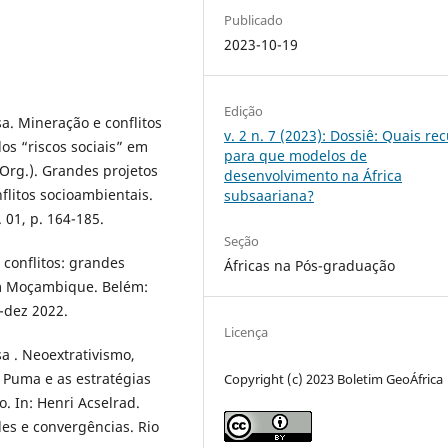
Publicado
2023-10-19
Edição
. Mineração e conflitos
v. 2 n. 7 (2023): Dossiê: Quais re
os “riscos sociais” em
para que modelos de
Org.). Grandes projetos
desenvolvimento na África
flitos socioambientais.
subsaariana?
. 01, p. 164-185.
Seção
conflitos: grandes
Áfricas na Pós-graduação
em Moçambique. Belém:
t-dez 2022.
Licença
a . Neoextrativismo,
a Puma e as estratégias
Copyright (c) 2023 Boletim GeoÁfrica
o. In: Henri Acselrad.
des e convergências. Rio