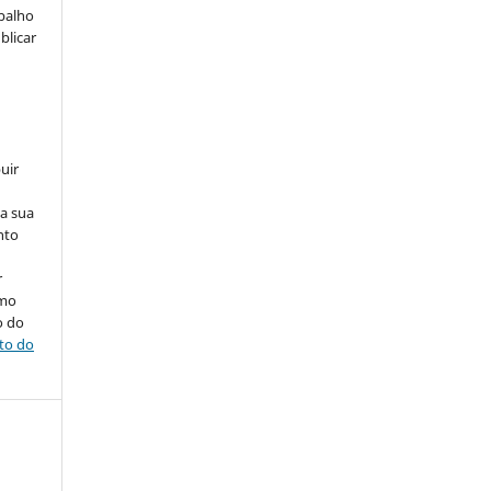
abalho
blicar
uir
na sua
nto
r
omo
o do
ito do