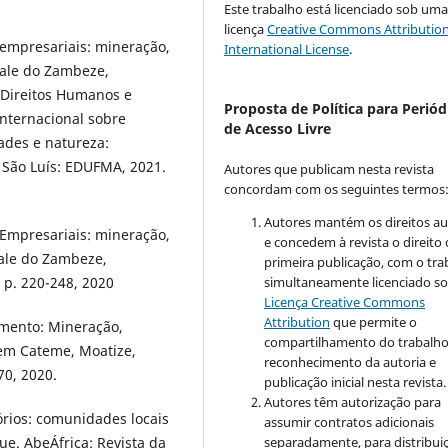
Este trabalho está licenciado sob um
licença
Creative Commons Attribution
s empresariais: mineração,
International License
.
Vale do Zambeze,
 Direitos Humanos e
Proposta de Política para Periód
Internacional sobre
de Acesso Livre
ades e natureza:
. São Luís: EDUFMA, 2021.
Autores que publicam nesta revista
concordam com os seguintes termos
Autores mantém os direitos au
s Empresariais: mineração,
e concedem à revista o direito
vale do Zambeze,
primeira publicação, com o tra
p. 220-248, 2020
simultaneamente licenciado so
Licença Creative Commons
Attribution
que permite o
imento: Mineração,
compartilhamento do trabalh
 em Cateme, Moatize,
reconhecimento da autoria e
70, 2020.
publicação inicial nesta revista.
Autores têm autorização para
tórios: comunidades locais
assumir contratos adicionais
e. AbeÁfrica: Revista da
separadamente, para distribui