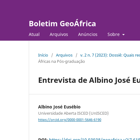
Boletim GeoÁfrica
Atual
Arquivos
Anúncios
Sobre
Início
/
Arquivos
/
v. 2 n. 7 (2023): Dossiê: Quais
Áfricas na Pós-graduação
Entrevista de Albino José E
Albino José Eusébio
Universidade Aberta ISCED (UnISCED)
https://orcid.org/0000-0001-5646-6190
DOI:
https://doi.org/10.59508/geoafrica.v2i7.61