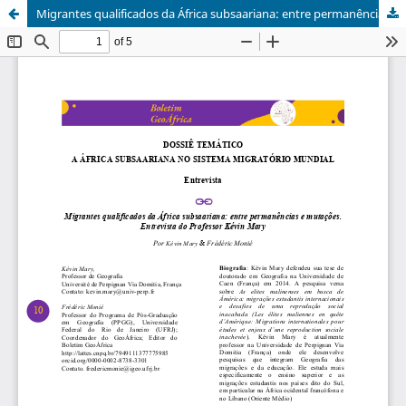
Migrantes qualificados da África subsaariana: entre permanências e mutações. Entrevista do Professor Kévin Mary