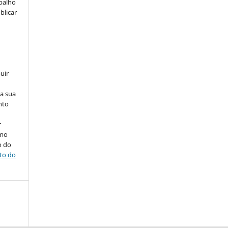
abalho
blicar
uir
na sua
nto
r
omo
o do
ito do