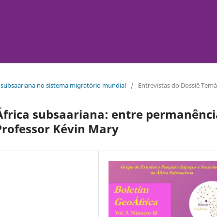
ica subsaariana no sistema migratório mundial
/
Entrevistas do Dossiê Temá
África subsaariana: entre permanênci
Professor Kévin Mary