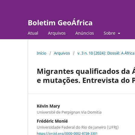
Boletim GeoÁfrica
Atual
Arquivos
Anúncios
Sobre
Início
/
Arquivos
/
v. 3 n. 10 (2024): Dossiê: A Áfr
Migrantes qualificados da 
e mutações. Entrevista do 
Kévin Mary
Université de Perpignan Via Domitia
Frédéric Monié
Universidade Federal do Rio de Janeiro (UFRJ)
https://orcid.org/0000-0002-8738-3301