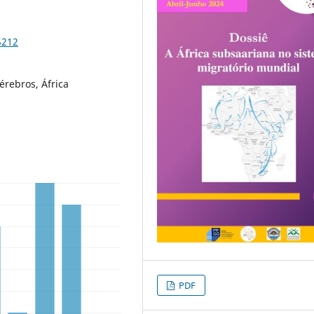
5212
érebros, África
PDF