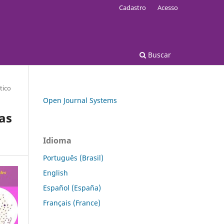
Cadastro
Acesso
Buscar
tico
Open Journal Systems
as
Idioma
Português (Brasil)
English
Español (España)
Français (France)