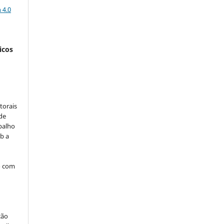
 4.0
icos
:
torais
 de
balho
b a
o com
ção