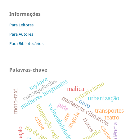
Informações
Para Leitores
Para Autores
Para Bibliotecários
Palavras-chave
mylove
consequências
mulheres imigrantes
extrativismo
malica
moto-taxi
mudanças climáticas
urbanização
ouro
pide
vulnerabilidades
integração regional
transportes
angola
arte
teatro
crime
riscos
violência
causas
rio de janeiro
economia