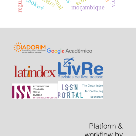
regulação
chókwè
moçambique