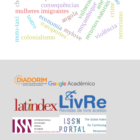
arte
recursos naturais
moçambique
consequências
crime
mulheres imigrantes
angola
terrorismo
economia
teatro
moto-taxi
transportes
violência
mylove
colonialismo