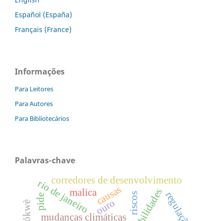
Español (España)
Français (France)
Informações
Para Leitores
Para Autores
Para Bibliotecários
Palavras-chave
corredores de desenvolvimento
rio de janeiro
causas
vulnerabilidades
malica
regulação
riscos
pide
ouro
chókwè
mudanças climáticas