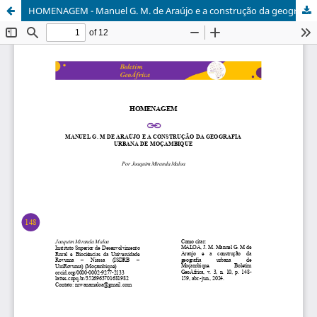
HOMENAGEM - Manuel G. M. de Araújo e a construção da geografia urbana de Moçambique