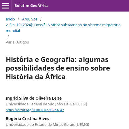
Boletim GeoÁfrica
Início
/
Arquivos
/
v. 3 n. 10 (2024): Dossiê: A África subsaariana no sistema migratório
mundial
/
Varia: Artigos
Hist´oria e Geografia: algumas
possibilidades de ensino sobre
Hist´ória da ´África
Ingrid Silva de Oliveira Leite
Universidade Federal de São João Del Rei (UFSJ)
https://orcid.org/0000-0002-9557-6947
Rogéria Cristina Alves
Universidade do Estado de Minas Gerais (UEMG)