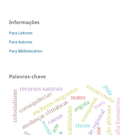
Informações
Para Leitores
Para Autores
Para Bibliotecários
Palavras-chave
extrativismo
pide
recursos naturais
mulheres imigrantes
colonialismo
consequências
teatro
transportes
geografia humanista
angola
mudanças climáticas
ouro
imigração africana
vulnerabilidades
integração regional
causas
economia
riscos
arte
crime