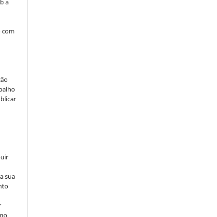
b a
o com
ção
abalho
blicar
uir
na sua
nto
r
omo