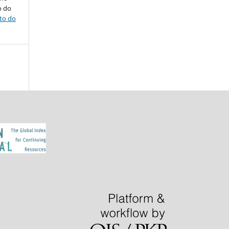
o do
ito do