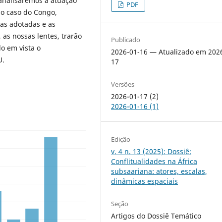
analisaremos a atuação
PDF
o caso do Congo,
ias adotadas e as
 as nossas lentes, trarão
Publicado
o em vista o
2026-01-16 — Atualizado em 202
U.
17
Versões
2026-01-17 (2)
2026-01-16 (1)
Edição
v. 4 n. 13 (2025): Dossiê:
Conflitualidades na África
subsaariana: atores, escalas,
dinâmicas espaciais
Seção
Artigos do Dossiê Temático