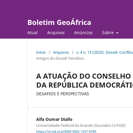
Boletim GeoÁfrica
Atual
Arquivos
Anúncios
Sobre
Início
/
Arquivos
/
v. 4 n. 13 (2025): Dossiê: Confli
Artigos do Dossiê Temático
A ATUAÇÃO DO CONSELHO
DA REPÚBLICA DEMOCRÁTI
DESAFIOS E PERSPECTIVAS
Alfa Oumar Diallo
Universidade Federal da Grande Dourados (UFGD)
https://orcid.org/0000-0002-7257-878X