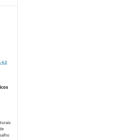
a
 4.0
icos
:
torais
 de
balho