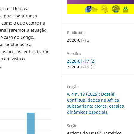
Nações Unidas
a paz e segurança
to como o que ocorre na
analisaremos a atuação
Publicado
o caso do Congo,
2026-01-16
ias adotadas e as
 as nossas lentes, trarão
Versões
o em vista o
2026-01-17 (2)
U.
2026-01-16 (1)
Edição
v. 4 n. 13 (2025): Dossiê:
Conflitualidades na África
subsaariana: atores, escalas,
dinâmicas espaciais
Seção
Artigos do Dossiê Temático