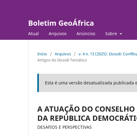
Boletim GeoÁfrica
Atual
Arquivos
Anúncios
Sobre
Início
/
Arquivos
/
v. 4 n. 13 (2025): Dossiê: Confli
Artigos do Dossiê Temático
Esta é uma versão desatualizada publicada 
A ATUAÇÃO DO CONSELHO
DA REPÚBLICA DEMOCRÁTI
DESAFIOS E PERSPECTIVAS