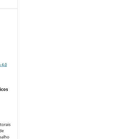
a
 4.0
icos
:
torais
 de
balho