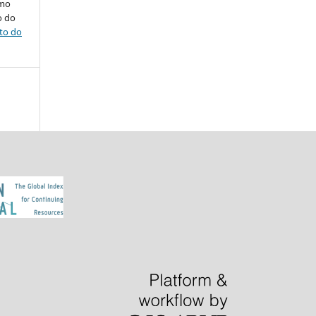
omo
o do
ito do