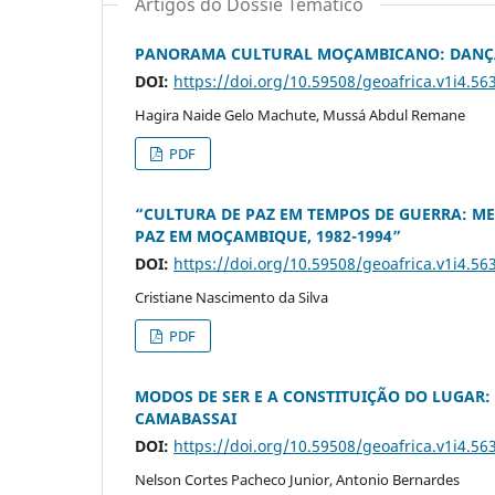
Artigos do Dossiê Temático
PANORAMA CULTURAL MOÇAMBICANO: DANÇAS
DOI:
https://doi.org/10.59508/geoafrica.v1i4.56
Hagira Naide Gelo Machute, Mussá Abdul Remane
PDF
“CULTURA DE PAZ EM TEMPOS DE GUERRA: ME
PAZ EM MOÇAMBIQUE, 1982-1994”
DOI:
https://doi.org/10.59508/geoafrica.v1i4.56
Cristiane Nascimento da Silva
PDF
MODOS DE SER E A CONSTITUIÇÃO DO LUGAR
CAMABASSAI
DOI:
https://doi.org/10.59508/geoafrica.v1i4.56
Nelson Cortes Pacheco Junior, Antonio Bernardes