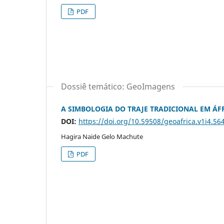
PDF
Dossiê temático: GeoImagens
A SIMBOLOGIA DO TRAJE TRADICIONAL EM ÁF
DOI:
https://doi.org/10.59508/geoafrica.v1i4.56
Hagira Naide Gelo Machute
PDF